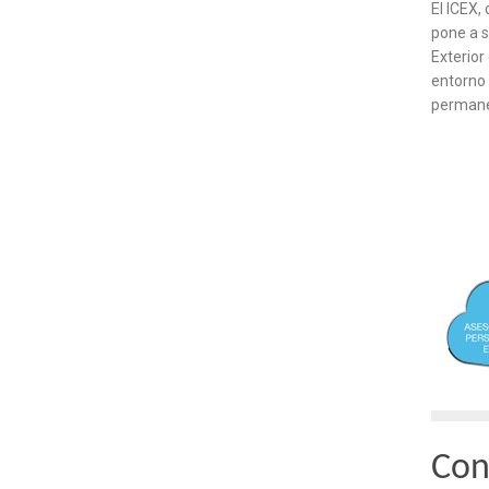
El ICEX,
pone a s
Exterior
entorno 
permane
Con