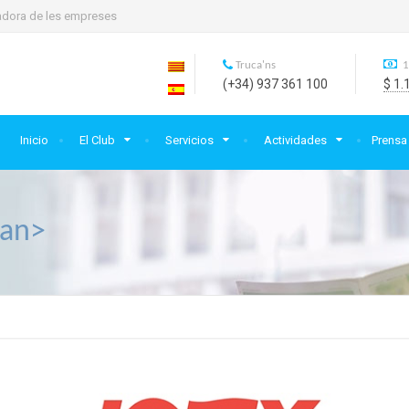
rtadora de les empreses
Truca'ns
1
(+34) 937 361 100
$ 1.
Inicio
El Club
Servicios
Actividades
Prensa
pan>