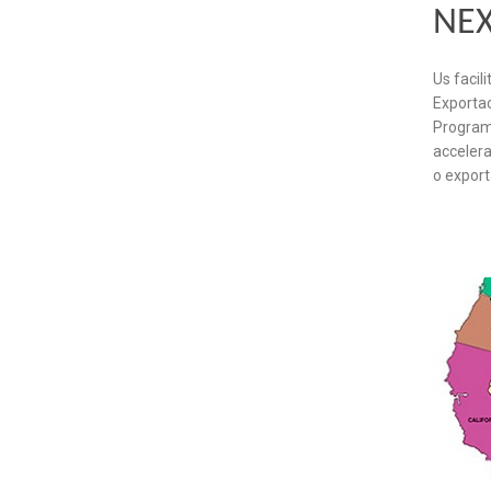
NE
Us facil
Exportac
Programa
accelera
o expor