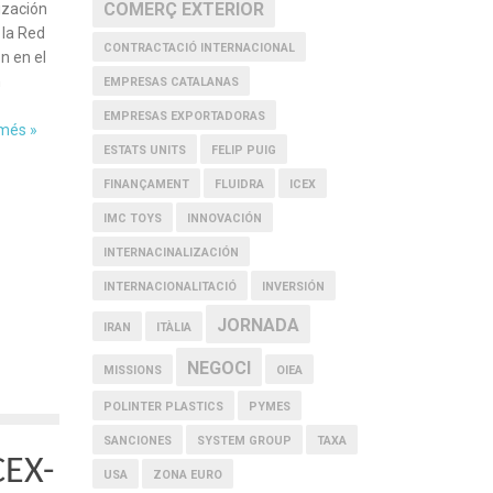
COMERÇ EXTERIOR
ización
 la Red
CONTRACTACIÓ INTERNACIONAL
n en el
n
EMPRESAS CATALANAS
EMPRESAS EXPORTADORAS
 més »
ESTATS UNITS
FELIP PUIG
FINANÇAMENT
FLUIDRA
ICEX
IMC TOYS
INNOVACIÓN
INTERNACINALIZACIÓN
INTERNACIONALITACIÓ
INVERSIÓN
JORNADA
IRAN
ITÀLIA
NEGOCI
MISSIONS
OIEA
POLINTER PLASTICS
PYMES
SANCIONES
SYSTEM GROUP
TAXA
CEX-
USA
ZONA EURO