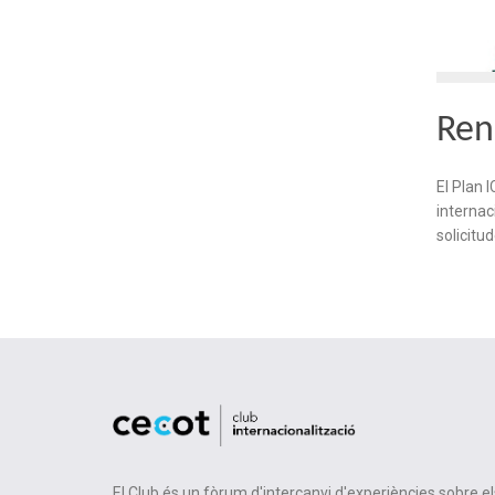
Ren
El Plan 
internac
solicitu
El Club és un fòrum d'intercanvi d'experiències sobre el