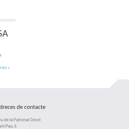
SA
e
 més »
dreces de contacte
u de la Patronal Cecot
nt Pau, 6