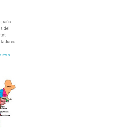
España
s del
tat
rtadores
 més »