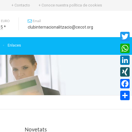
+ Contacto
+ Conoce nuestra política de cookies
 EURO
Email
15
*
clubinternacionalitzacio@cecot.org
Enlaces
Twitte
What
Linked
XING
Faceb
Compa
Novetats