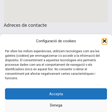
Adreces de contacte
Seu de la Patronal Cecot
Configuració de cookies
Sant Pau, 6
08221 Terrassa · Barcelona
Per oferir les millors experiències, utilitzem tecnologies com ara les
Telèfon: (+34) 937 361 100
galetes (cookies) per emmagatzemar i/o accedir a la informació del
dispositiu. El consentiment a aquestes tecnologies ens permetrà
clubinternacionalitzacio@cecot.org.
processar dades com ara el comportament de navegació o els
identificadors únics en aquest lloc. No consentir o retirar el
consentiment pot afectar negativament certes característiques i
funcions.
Accepta
Denega