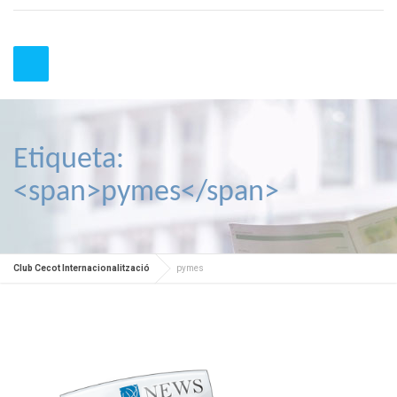
Etiqueta:
<span>pymes</span>
Club Cecot Internacionalització
pymes