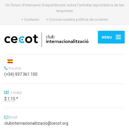
Un fòrum d’intercanvi d’experiències sobre l’activitat exportadora de les
empreses
+ Contacto
+ Conoce nuestra política de cookies
MENU
Truca'ns
(+34) 937 361 100
1 EURO
$ 1.15
*
Email
clubinternacionalitzacio@cecot.org