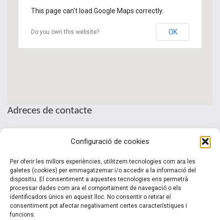
This page can't load Google Maps correctly.
OK
Do you own this website?
Adreces de contacte
Seu de la Patronal Cecot
Configuració de cookies
Sant Pau, 6
08221 Terrassa · Barcelona
Per oferir les millors experiències, utilitzem tecnologies com ara les
Telèfon: (+34) 937 361 100
galetes (cookies) per emmagatzemar i/o accedir a la informació del
dispositiu. El consentiment a aquestes tecnologies ens permetrà
clubinternacionalitzacio@cecot.org.
processar dades com ara el comportament de navegació o els
identificadors únics en aquest lloc. No consentir o retirar el
consentiment pot afectar negativament certes característiques i
funcions.