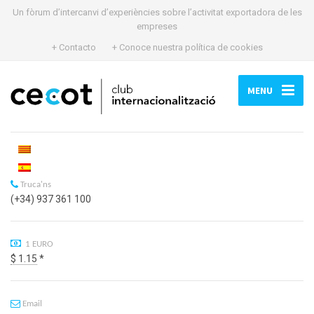
Un fòrum d’intercanvi d’experiències sobre l’activitat exportadora de les
empreses
+ Contacto
+ Conoce nuestra política de cookies
MENU
Truca'ns
(+34) 937 361 100
1 EURO
$ 1.15
*
Email