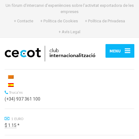
Un fòrum d’intercanvi d’experiències sobre l’activitat exportadora de les
empreses
+ Contacte
+ Política de Cookies
+ Política de Privadesa
+ Avís Legal
MENU
Truca'ns
(+34) 937 361 100
1 EURO
$ 1.15
*