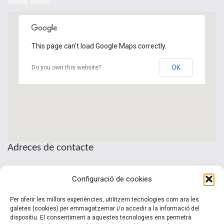
This page can't load Google Maps correctly.
OK
Do you own this website?
Adreces de contacte
Seu de la Patronal Cecot
Configuració de cookies
Sant Pau, 6
08221 Terrassa · Barcelona
Per oferir les millors experiències, utilitzem tecnologies com ara les
Telèfon: (+34) 937 361 100
galetes (cookies) per emmagatzemar i/o accedir a la informació del
dispositiu. El consentiment a aquestes tecnologies ens permetrà