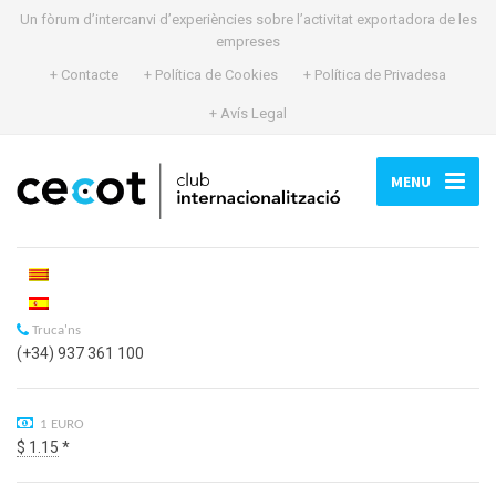
Un fòrum d’intercanvi d’experiències sobre l’activitat exportadora de les
empreses
+ Contacte
+ Política de Cookies
+ Política de Privadesa
+ Avís Legal
MENU
Truca'ns
(+34) 937 361 100
1 EURO
$ 1.15
*