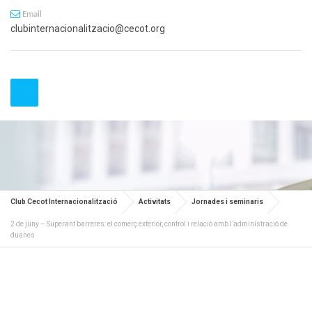
Email
clubinternacionalitzacio@cecot.org
Club Cecot Internacionalització
Activitats
Jornades i seminaris
2 de juny – Superant barreres: el comerç exterior, control i relació amb l’administració de
duanes