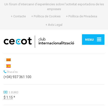
Un fòrum d’intercanvi d’experiències sobre l’activitat exportadora de les
empreses
+ Contacte
+ Política de Cookies
+ Política de Privadesa
+ Avís Legal
MENU
Truca'ns
(+34) 937 361 100
1 EURO
$ 1.15
*