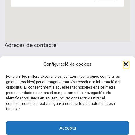
Adreces de contacte
Seu de la Patronal Cecot
Configuració de cookies
Sant Pau, 6
08221 Terrassa · Barcelona
Per oferir les millors experiències, utilitzem tecnologies com ara les
Telèfon: (+34) 937 361 100
galetes (cookies) per emmagatzemar i/o accedir a la informació del
dispositiu. El consentiment a aquestes tecnologies ens permetrà
clubinternacionalitzacio@cecot.org.
processar dades com ara el comportament de navegació o els
identificadors únics en aquest lloc. No consentir o retirar el
consentiment pot afectar negativament certes característiques i
funcions.
Accepta