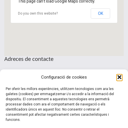
This page can't load Google Maps correctly.
OK
Do you own this website?
Adreces de contacte
Seu de la Patronal Cecot
Configuració de cookies
Sant Pau, 6
08221 Terrassa · Barcelona
Per oferir les millors experiències, utilitzem tecnologies com ara les
Telèfon: (+34) 937 361 100
galetes (cookies) per emmagatzemar i/o accedir a la informació del
dispositiu. El consentiment a aquestes tecnologies ens permetrà
clubinternacionalitzacio@cecot.org.
processar dades com ara el comportament de navegació o els
identificadors únics en aquest lloc. No consentir o retirar el
consentiment pot afectar negativament certes característiques i
funcions.