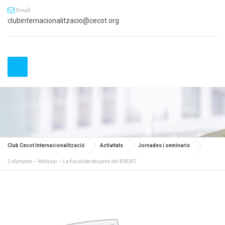
Email
clubinternacionalitzacio@cecot.org
Club Cecot Internacionalització
Activitats
Jornades i seminaris
2 d’octubre – Webinar – La fiscalitat després del BREXIT