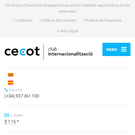
Un fòrum d’intercanvi d’experiències sobre l’activitat exportadora de les
empreses
+ Contacte
+ Política de Cookies
+ Política de Privadesa
+ Avís Legal
MENU
Truca'ns
(+34) 937 361 100
1 EURO
$ 1.15
*