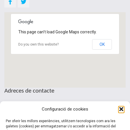
This page can't load Google Maps correctly.
OK
Do you own this website?
Adreces de contacte
Seu de la Patronal Cecot
Configuració de cookies
Sant Pau, 6
08221 Terrassa · Barcelona
Per oferir les millors experiències, utilitzem tecnologies com ara les
Telèfon: (+34) 937 361 100
galetes (cookies) per emmagatzemar i/o accedir a la informació del