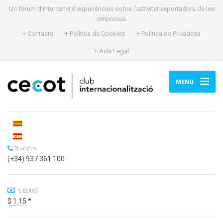
Un fòrum d’intercanvi d’experiències sobre l’activitat exportadora de les
empreses
+ Contacte
+ Política de Cookies
+ Política de Privadesa
+ Avís Legal
MENU
Truca'ns
(+34) 937 361 100
1 EURO
$ 1.15
*