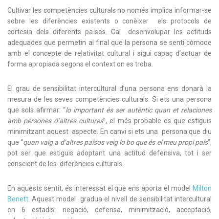
Cultivar les competències culturals no només implica informar-se
sobre les diferències existents o conèixer els protocols de
cortesia dels diferents països. Cal desenvolupar les actituds
adequades que permetin al final que la persona se senti còmode
amb el concepte de relativitat cultural i sigui capaç d’actuar de
forma apropiada segons el context on es troba.
El grau de sensibilitat intercultural d’una persona ens donarà la
mesura de les seves competències culturals. Si ets una persona
que sols afirmar: “
lo important és ser autèntic quan et relaciones
amb persones d’altres cultures
”, el més probable es que estiguis
minimitzant aquest aspecte. En canvi si ets una persona que diu
que “
quan vaig a d’altres països veig lo bo que és el meu propi país
”,
pot ser que estiguis adoptant una actitud defensiva, tot i ser
conscient de les diferències culturals.
En aquests sentit, és interessat el que ens aporta el model
Milton
Benett
. Aquest model gradua el nivell de sensibilitat intercultural
en 6 estadis: negació, defensa, minimització, acceptació,