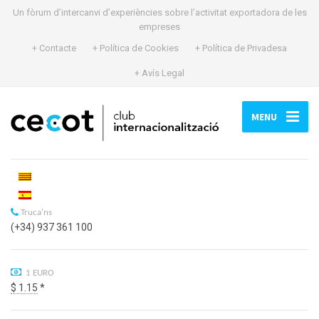
Un fòrum d’intercanvi d’experiències sobre l’activitat exportadora de les
empreses
+ Contacte
+ Política de Cookies
+ Política de Privadesa
+ Avís Legal
MENU
Truca'ns
(+34) 937 361 100
1 EURO
$ 1.15
*