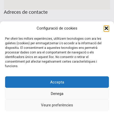
Adreces de contacte
Seu de la Patronal Cecot
Configuració de cookies
Sant Pau, 6
08221 Terrassa · Barcelona
Per oferir les millors experiències, utilitzem tecnologies com ara les
Telèfon: (+34) 937 361 100
galetes (cookies) per emmagatzemar i/o accedir a la informació del
dispositiu. El consentiment a aquestes tecnologies ens permetrà
clubinternacionalitzacio@cecot.org.
processar dades com ara el comportament de navegació o els
identificadors únics en aquest lloc. No consentir o retirar el
consentiment pot afectar negativament certes característiques i
funcions.
Accepta
Denega
© 2015-2022 Club Cecot Internacionalització. Un desarrollo de
Veure preferències
Siem 2.0