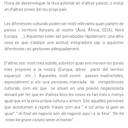
l’hora de desenvolupar la teva activitat en d’altres països, o inclús
en d’altres zones del teu propi país.
Les diferències culturals poden ser molt rellevants quan parlem de
països i territoris llunyans al nostre (Àsia, Àfrica, EEUU, Nord
Europa, ….). Aquestes solen ser percebudes ràpidament, una altre
cosa es que s’adopti una actitud integradora cap a aquestes
diferències i es gestionen adequadament.
D’altres són molt més subtils, sobretot quan ens movem en zones
més properes a la nostra (Europa, altres parts del territori
espanyol etc….). Aquestes, molt sovint passen inadvertides,
especialment si ets una persones mancada de competències
culturals, com els que se situen en una posició negacionista
donant per fet que en d’altres llocs les coses es fan més o menys
igual que en la seva pròpia cultura o entorn. Són aquelles persones
que acostumen a repetir frases com ara “
A tot arreu la gent és
igual” “ Al final els negocis són els negocis aquí i a la Xina” “De fet
totes les grans ciutats tenen el mateix”.