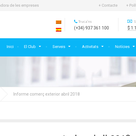
rtadora de les empreses
+ Contacte
+ Pol
Truca'ns
1
(+34) 937 361 100
$ 1.
Inici
El Club
Serveis
Activitats
Notícies
Informe comerç exterior abril 2018