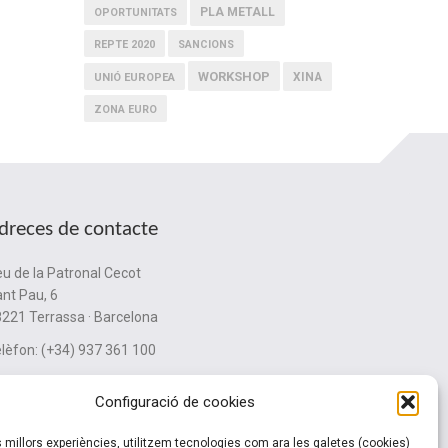
PLA METALL
OPORTUNITATS
REPTE 2020
SANCIONS
WORKSHOP
XINA
UNIÓ EUROPEA
ZONA EURO
dreces de contacte
u de la Patronal Cecot
nt Pau, 6
221 Terrassa · Barcelona
lèfon: (+34) 937 361 100
ubinternacionalitzacio@cecot.org.
Configuració de cookies
es millors experiències, utilitzem tecnologies com ara les galetes (cookies)