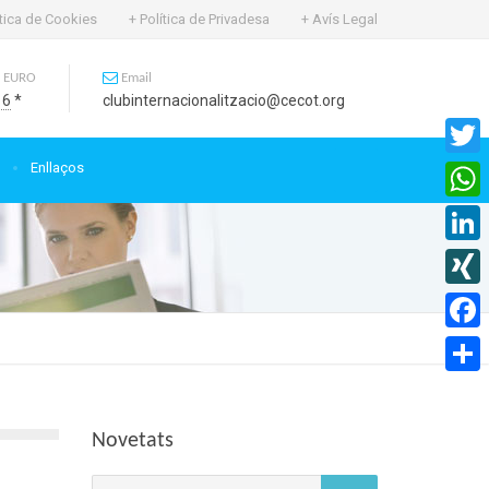
ítica de Cookies
+ Política de Privadesa
+ Avís Legal
 EURO
Email
16
*
clubinternacionalitzacio@cecot.org
Enllaços
Twitte
What
Linked
XING
Faceb
Compa
Novetats
Cerca