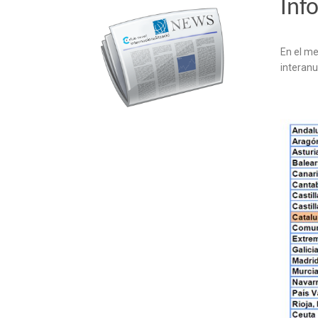
Inf
En el mes
interanu