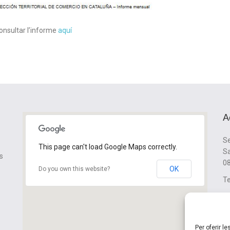
nsultar l’informe
aquí
A
Se
This page can't load Google Maps correctly.
Sa
s
08
OK
Do you own this website?
Te
cl
Per oferir l