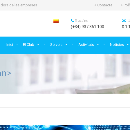
rtadora de les empreses
+ Contacte
+ Pol
Truca'ns
1
(+34) 937 361 100
$ 1.
Inici
El Club
Serveis
Activitats
Notícies
an>