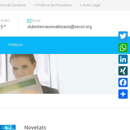
ítica de Cookies
+ Política de Privadesa
+ Avís Legal
 EURO
Email
15
*
clubinternacionalitzacio@cecot.org
Enllaços
Twitte
What
Linked
XING
Faceb
Compa
Novetats