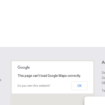
A
Se
This page can't load Google Maps correctly.
Sa
s
08
OK
Do you own this website?
Te
cl