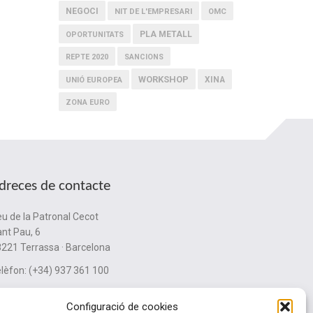
NEGOCI
NIT DE L'EMPRESARI
OMC
PLA METALL
OPORTUNITATS
REPTE 2020
SANCIONS
WORKSHOP
XINA
UNIÓ EUROPEA
ZONA EURO
dreces de contacte
u de la Patronal Cecot
nt Pau, 6
221 Terrassa · Barcelona
lèfon: (+34) 937 361 100
ubinternacionalitzacio@cecot.org.
Configuració de cookies