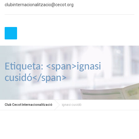
clubinternacionalitzacio@cecot.org
Etiqueta: <span>ignasi
cusidó</span>
Club Cecot Internacionalització
ignasi cusidó