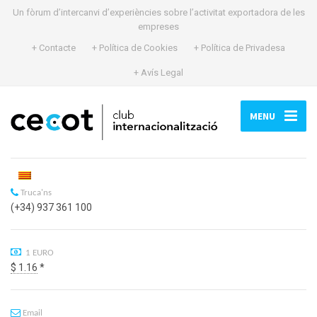
Un fòrum d’intercanvi d’experiències sobre l’activitat exportadora de les
empreses
+ Contacte
+ Política de Cookies
+ Política de Privadesa
+ Avís Legal
MENU
Truca'ns
(+34) 937 361 100
1 EURO
$ 1.16
*
Email