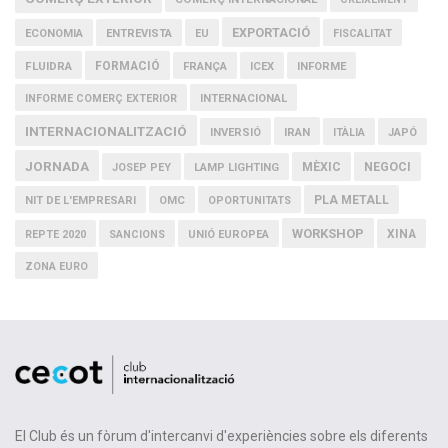
EXPORTACIÓ
ECONOMIA
ENTREVISTA
EU
FISCALITAT
FLUIDRA
FORMACIÓ
FRANÇA
ICEX
INFORME
INFORME COMERÇ EXTERIOR
INTERNACIONAL
INTERNACIONALITZACIÓ
IRAN
INVERSIÓ
ITÀLIA
JAPÓ
JORNADA
MÈXIC
NEGOCI
JOSEP PEY
LAMP LIGHTING
PLA METALL
NIT DE L'EMPRESARI
OMC
OPORTUNITATS
WORKSHOP
XINA
REPTE 2020
SANCIONS
UNIÓ EUROPEA
ZONA EURO
El Club és un fòrum d'intercanvi d'experiències sobre els diferents