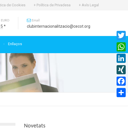
ítica de Cookies
+ Política de Privadesa
+ Avís Legal
 EURO
Email
15
*
clubinternacionalitzacio@cecot.org
Enllaços
Twitte
What
Linked
XING
Faceb
Compa
Novetats