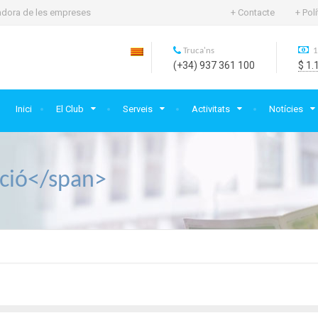
rtadora de les empreses
+ Contacte
+ Pol
Truca'ns
1
(+34) 937 361 100
$ 1.
Inici
El Club
Serveis
Activitats
Notícies
ció</span>