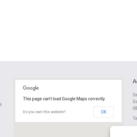
A
Se
This page can't load Google Maps correctly.
Sa
s
08
OK
Do you own this website?
Te
cl