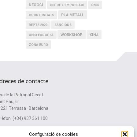
NEGOCI
NIT DE L'EMPRESARI
OMC
PLA METALL
OPORTUNITATS
REPTE 2020
SANCIONS
WORKSHOP
XINA
UNIÓ EUROPEA
ZONA EURO
dreces de contacte
u de la Patronal Cecot
nt Pau, 6
221 Terrassa · Barcelona
lèfon: (+34) 937 361 100
ubinternacionalitzacio@cecot.org.
Configuració de cookies