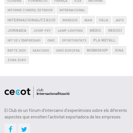
FLUIDRA
FORMACIÓ
FRANÇA
ICEX
INFORME
INFORME COMERÇ EXTERIOR
INTERNACIONAL
INTERNACIONALITZACIÓ
IRAN
INVERSIÓ
ITÀLIA
JAPÓ
JORNADA
MÈXIC
NEGOCI
JOSEP PEY
LAMP LIGHTING
PLA METALL
NIT DE L'EMPRESARI
OMC
OPORTUNITATS
WORKSHOP
XINA
REPTE 2020
SANCIONS
UNIÓ EUROPEA
ZONA EURO
El Club és un fòrum d'intercanvi d'experiències sobre els diferents
aspectes que envolten l'activitat exportadora de les empreses.