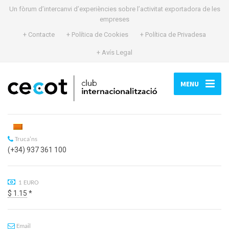
Un fòrum d’intercanvi d’experiències sobre l’activitat exportadora de les
empreses
+ Contacte
+ Política de Cookies
+ Política de Privadesa
+ Avís Legal
MENU
Truca'ns
(+34) 937 361 100
1 EURO
$ 1.15
*
Email