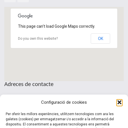
This page can't load Google Maps correctly.
OK
Do you own this website?
Adreces de contacte
Seu de la Patronal Cecot
Configuració de cookies
Sant Pau, 6
08221 Terrassa · Barcelona
Per oferir les millors experiències, utilitzem tecnologies com ara les
Telèfon: (+34) 937 361 100
galetes (cookies) per emmagatzemar i/o accedir a la informació del
dispositiu. El consentiment a aquestes tecnologies ens permetrà