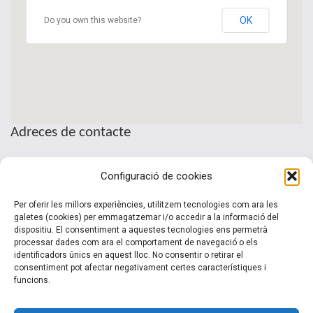
OK
Do you own this website?
Adreces de contacte
Seu de la Patronal Cecot
Configuració de cookies
Sant Pau, 6
08221 Terrassa · Barcelona
Per oferir les millors experiències, utilitzem tecnologies com ara les
Telèfon: (+34) 937 361 100
galetes (cookies) per emmagatzemar i/o accedir a la informació del
dispositiu. El consentiment a aquestes tecnologies ens permetrà
clubinternacionalitzacio@cecot.org.
processar dades com ara el comportament de navegació o els
identificadors únics en aquest lloc. No consentir o retirar el
consentiment pot afectar negativament certes característiques i
funcions.