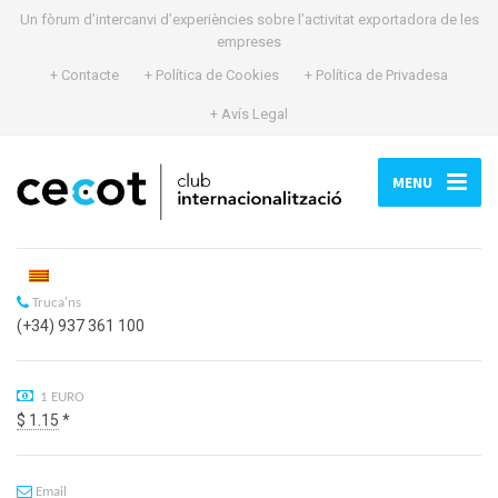
Un fòrum d’intercanvi d’experiències sobre l’activitat exportadora de les
empreses
+ Contacte
+ Política de Cookies
+ Política de Privadesa
+ Avís Legal
MENU
Truca'ns
(+34) 937 361 100
1 EURO
$ 1.15
*
Email