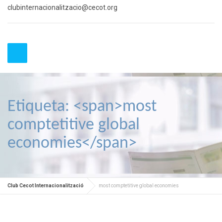
clubinternacionalitzacio@cecot.org
Etiqueta: <span>most
comptetitive global
economies</span>
Club Cecot Internacionalització
most comptetitive global economies