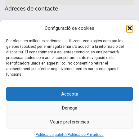
Adreces de contacte
Seu de la Patronal Cecot
Configuració de cookies
Sant Pau, 6
08221 Terrassa · Barcelona
Per oferir les millors experiències, utilitzem tecnologies com ara les
Telèfon: (+34) 937 361 100
galetes (cookies) per emmagatzemar i/o accedir a la informació del
dispositiu. El consentiment a aquestes tecnologies ens permetrà
clubinternacionalitzacio@cecot.org.
processar dades com ara el comportament de navegació o els
identificadors únics en aquest lloc. No consentir o retirar el
consentiment pot afectar negativament certes característiques i
funcions.
Accepta
Denega
© 2015-2022 Club Cecot Internacionalització. Un desarrollo de
Veure preferències
Siem 2.0
Política de galetes
Política de Privadesa
Inici
|
El Club
|
Serveis
|
Activitats
|
Noticies
|
Contacte