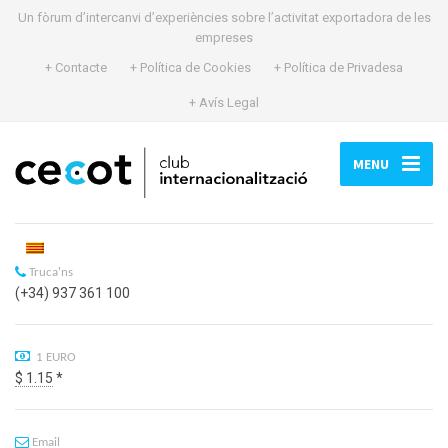
Un fòrum d’intercanvi d’experiències sobre l’activitat exportadora de les
empreses
+ Contacte
+ Política de Cookies
+ Política de Privadesa
+ Avís Legal
MENU
Truca'ns
(+34) 937 361 100
1 EURO
$ 1.15
*
Email