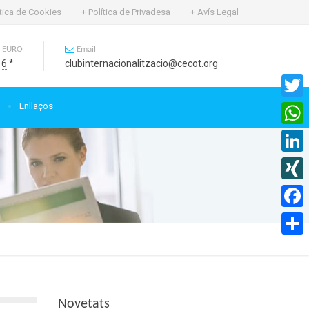
ítica de Cookies
+ Política de Privadesa
+ Avís Legal
 EURO
Email
16
*
clubinternacionalitzacio@cecot.org
Enllaços
Twitte
What
Linked
XING
Faceb
Compa
Novetats