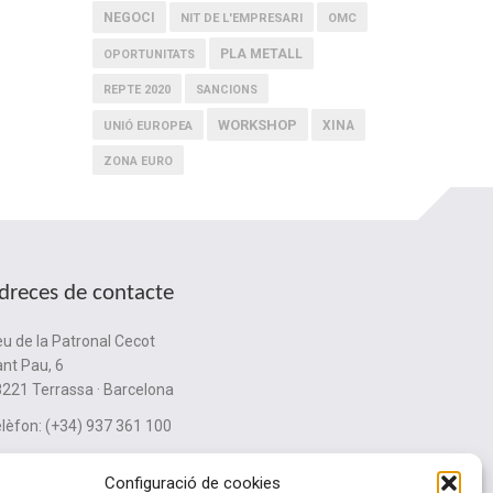
NEGOCI
NIT DE L'EMPRESARI
OMC
PLA METALL
OPORTUNITATS
REPTE 2020
SANCIONS
WORKSHOP
XINA
UNIÓ EUROPEA
ZONA EURO
dreces de contacte
u de la Patronal Cecot
nt Pau, 6
221 Terrassa · Barcelona
lèfon: (+34) 937 361 100
ubinternacionalitzacio@cecot.org.
Configuració de cookies