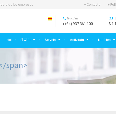
rtadora de les empreses
+ Contacte
+ Pol
Truca'ns
1
(+34) 937 361 100
$ 1.
Inici
El Club
Serveis
Activitats
Notícies
r</span>