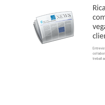
Ric
com
veg
clie
Entrevis
col·labo
treball a