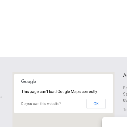
A
Se
This page can't load Google Maps correctly.
Sa
s
08
OK
Do you own this website?
Te
cl