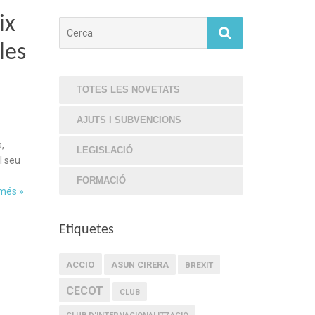
ix
Cerca
les
TOTES LES NOVETATS
AJUTS I SUBVENCIONS
,
LEGISLACIÓ
l seu
FORMACIÓ
 més »
Etiquetes
ACCIO
ASUN CIRERA
BREXIT
CECOT
CLUB