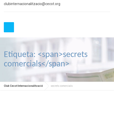
clubinternacionalitzacio@cecot.org
Etiqueta: <span>secrets
comercials</span>
Club Cecot Internacionalització
secrets comercials