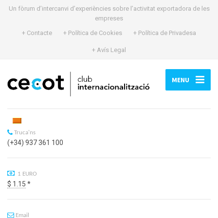
Un fòrum d’intercanvi d’experiències sobre l’activitat exportadora de les
empreses
+ Contacte
+ Política de Cookies
+ Política de Privadesa
+ Avís Legal
MENU
Truca'ns
(+34) 937 361 100
1 EURO
$ 1.15
*
Email