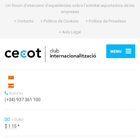
Un fòrum d’intercanvi d’experiències sobre l’activitat exportadora de les
empreses
+ Contacte
+ Política de Cookies
+ Política de Privadesa
+ Avís Legal
MENU
Truca'ns
(+34) 937 361 100
1 EURO
$ 1.15
*