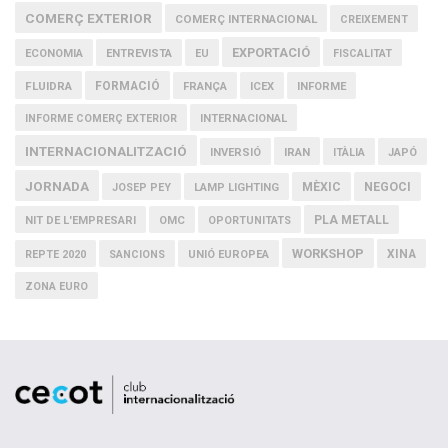
COMERÇ EXTERIOR
COMERÇ INTERNACIONAL
CREIXEMENT
EXPORTACIÓ
ECONOMIA
ENTREVISTA
EU
FISCALITAT
FLUIDRA
FORMACIÓ
FRANÇA
ICEX
INFORME
INFORME COMERÇ EXTERIOR
INTERNACIONAL
INTERNACIONALITZACIÓ
IRAN
INVERSIÓ
ITÀLIA
JAPÓ
JORNADA
MÈXIC
NEGOCI
JOSEP PEY
LAMP LIGHTING
PLA METALL
NIT DE L'EMPRESARI
OMC
OPORTUNITATS
WORKSHOP
XINA
REPTE 2020
SANCIONS
UNIÓ EUROPEA
ZONA EURO