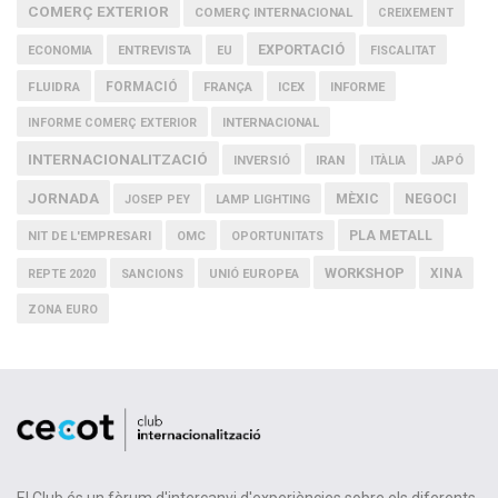
COMERÇ EXTERIOR
COMERÇ INTERNACIONAL
CREIXEMENT
EXPORTACIÓ
ECONOMIA
ENTREVISTA
EU
FISCALITAT
FLUIDRA
FORMACIÓ
FRANÇA
ICEX
INFORME
INFORME COMERÇ EXTERIOR
INTERNACIONAL
INTERNACIONALITZACIÓ
IRAN
INVERSIÓ
ITÀLIA
JAPÓ
JORNADA
MÈXIC
NEGOCI
JOSEP PEY
LAMP LIGHTING
PLA METALL
NIT DE L'EMPRESARI
OMC
OPORTUNITATS
WORKSHOP
XINA
REPTE 2020
SANCIONS
UNIÓ EUROPEA
ZONA EURO
El Club és un fòrum d'intercanvi d'experiències sobre els diferents