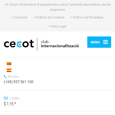
Un fòrum d’intercanvi d’experiències sobre l’activitat exportadora de les
empreses
+ Contacte
+ Política de Cookies
+ Política de Privadesa
+ Avís Legal
MENU
Truca'ns
(+34) 937 361 100
1 EURO
$ 1.16
*