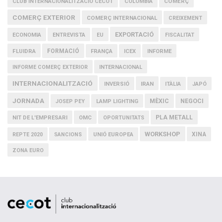
COMERÇ
CLUB INTERNACIONALITZACIÓ CECOT
COLOMBIA
COMERÇ EXTERIOR
COMERÇ INTERNACIONAL
CREIXEMENT
EXPORTACIÓ
ECONOMIA
ENTREVISTA
EU
FISCALITAT
FLUIDRA
FORMACIÓ
FRANÇA
ICEX
INFORME
INFORME COMERÇ EXTERIOR
INTERNACIONAL
INTERNACIONALITZACIÓ
IRAN
INVERSIÓ
ITÀLIA
JAPÓ
JORNADA
MÈXIC
NEGOCI
JOSEP PEY
LAMP LIGHTING
PLA METALL
NIT DE L'EMPRESARI
OMC
OPORTUNITATS
WORKSHOP
XINA
REPTE 2020
SANCIONS
UNIÓ EUROPEA
ZONA EURO