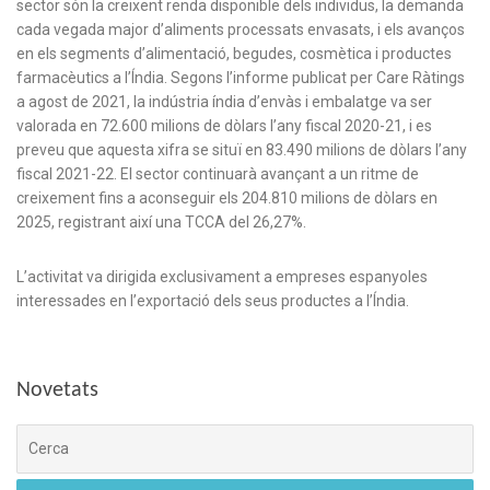
sector són la creixent renda disponible dels individus, la demanda
cada vegada major d’aliments processats envasats, i els avanços
en els segments d’alimentació, begudes, cosmètica i productes
farmacèutics a l’Índia. Segons l’informe publicat per Care Ràtings
a agost de 2021, la indústria índia d’envàs i embalatge va ser
valorada en 72.600 milions de dòlars l’any fiscal 2020-21, i es
preveu que aquesta xifra se situï en 83.490 milions de dòlars l’any
fiscal 2021-22. El sector continuarà avançant a un ritme de
creixement fins a aconseguir els 204.810 milions de dòlars en
2025, registrant així una TCCA del 26,27%.
L’activitat va dirigida exclusivament a empreses espanyoles
interessades en l’exportació dels seus productes a l’Índia.
Novetats
Cerca