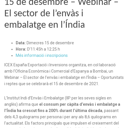
15 de desembre – Webinar –
El sector de l’envàs i
embalatge en l’Índia
Data:
Dimecres 15 de desembre
Hora:
D’11:45h a 12:25 h
Més informació i inscripcions
ICEX España Exportació i Inversions organitza, en col·laboració
amb l’Oficina Econòmica i Comercial d’Espanya a Bombai, un
Webinar – El sector de l’envàs i embalatge en l’Índia – Oportunitats
i reptes que se celebrarà el 15 de desembre de 2021.
L’Institut Indi d’Envàs i Embalatge (IIP per les seves sigles en
anglès) afirma que
el consum per càpita d’envàs i embalatge a
l’Índia ha crescut fins a 200% durant l’última dècada
, passant
dels 4,3 quilograms per persona i per any als 8,6 quilograms en
l’actualitat. Els factors principals que impulsen el creixement del