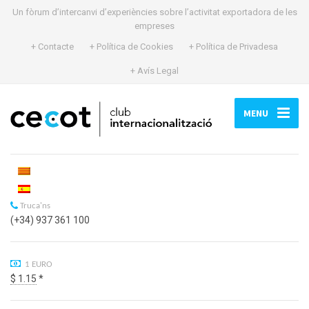
Un fòrum d’intercanvi d’experiències sobre l’activitat exportadora de les
empreses
+ Contacte
+ Política de Cookies
+ Política de Privadesa
+ Avís Legal
MENU
Truca'ns
(+34) 937 361 100
1 EURO
$ 1.15
*