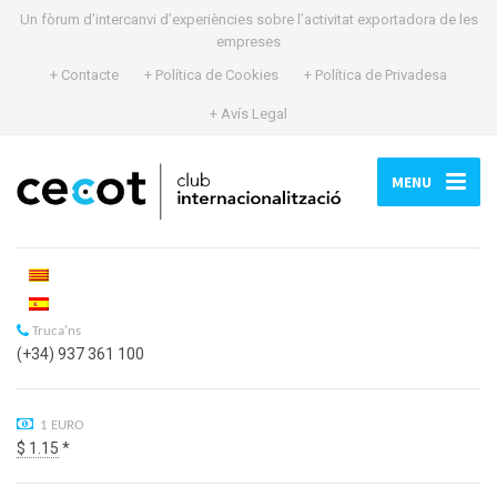
Un fòrum d’intercanvi d’experiències sobre l’activitat exportadora de les
empreses
+ Contacte
+ Política de Cookies
+ Política de Privadesa
+ Avís Legal
MENU
Truca'ns
(+34) 937 361 100
1 EURO
$ 1.15
*