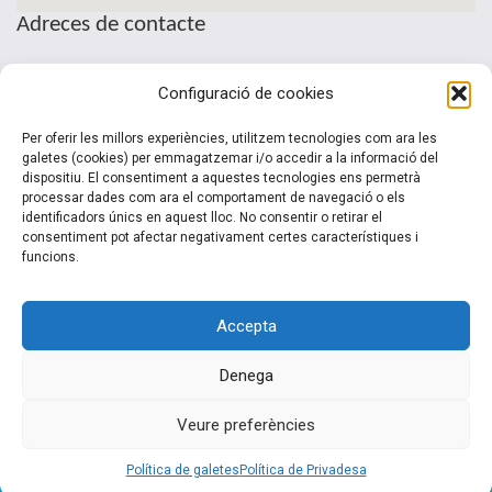
Adreces de contacte
Seu de la Patronal Cecot
Configuració de cookies
Sant Pau, 6
08221 Terrassa · Barcelona
Per oferir les millors experiències, utilitzem tecnologies com ara les
Telèfon: (+34) 937 361 100
galetes (cookies) per emmagatzemar i/o accedir a la informació del
dispositiu. El consentiment a aquestes tecnologies ens permetrà
clubinternacionalitzacio@cecot.org.
processar dades com ara el comportament de navegació o els
identificadors únics en aquest lloc. No consentir o retirar el
consentiment pot afectar negativament certes característiques i
funcions.
Accepta
Denega
© 2015-2022 Club Cecot Internacionalització. Un desarrollo de
Veure preferències
Siem 2.0
Política de galetes
Política de Privadesa
Inici
|
El Club
|
Serveis
|
Activitats
|
Noticies
|
Contacte