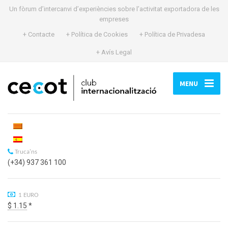
Un fòrum d’intercanvi d’experiències sobre l’activitat exportadora de les
empreses
+ Contacte
+ Política de Cookies
+ Política de Privadesa
+ Avís Legal
MENU
Truca'ns
(+34) 937 361 100
1 EURO
$ 1.15
*