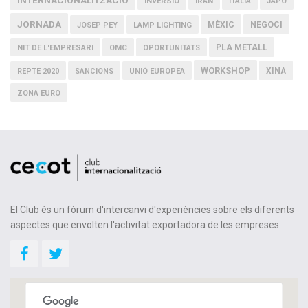
INTERNACIONALITZACIÓ
IRAN
INVERSIÓ
ITÀLIA
JAPÓ
JORNADA
MÈXIC
NEGOCI
JOSEP PEY
LAMP LIGHTING
PLA METALL
NIT DE L'EMPRESARI
OMC
OPORTUNITATS
WORKSHOP
XINA
REPTE 2020
SANCIONS
UNIÓ EUROPEA
ZONA EURO
El Club és un fòrum d'intercanvi d'experiències sobre els diferents
aspectes que envolten l'activitat exportadora de les empreses.