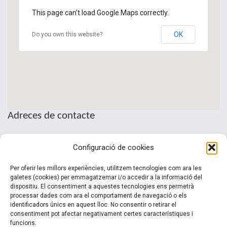
This page can't load Google Maps correctly.
OK
Do you own this website?
Adreces de contacte
Seu de la Patronal Cecot
Configuració de cookies
Sant Pau, 6
08221 Terrassa · Barcelona
Per oferir les millors experiències, utilitzem tecnologies com ara les
Telèfon: (+34) 937 361 100
galetes (cookies) per emmagatzemar i/o accedir a la informació del
dispositiu. El consentiment a aquestes tecnologies ens permetrà
clubinternacionalitzacio@cecot.org.
processar dades com ara el comportament de navegació o els
identificadors únics en aquest lloc. No consentir o retirar el
consentiment pot afectar negativament certes característiques i
funcions.