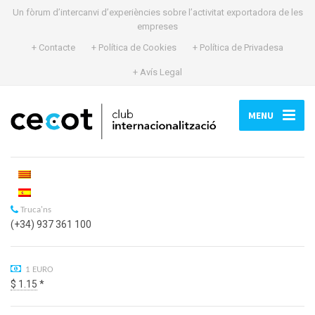
Un fòrum d’intercanvi d’experiències sobre l’activitat exportadora de les
empreses
+ Contacte
+ Política de Cookies
+ Política de Privadesa
+ Avís Legal
MENU
Truca'ns
(+34) 937 361 100
1 EURO
$ 1.15
*