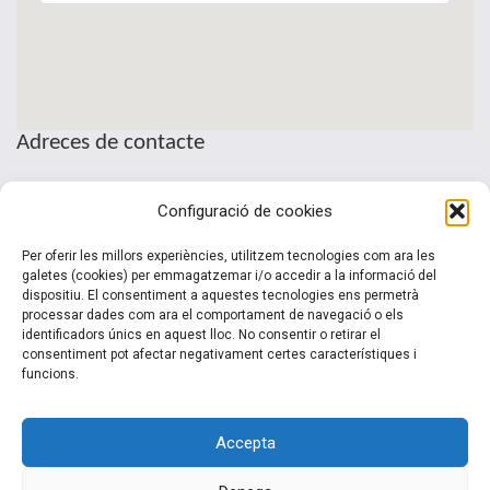
Adreces de contacte
Seu de la Patronal Cecot
Configuració de cookies
Sant Pau, 6
08221 Terrassa · Barcelona
Per oferir les millors experiències, utilitzem tecnologies com ara les
Telèfon: (+34) 937 361 100
galetes (cookies) per emmagatzemar i/o accedir a la informació del
dispositiu. El consentiment a aquestes tecnologies ens permetrà
clubinternacionalitzacio@cecot.org.
processar dades com ara el comportament de navegació o els
identificadors únics en aquest lloc. No consentir o retirar el
consentiment pot afectar negativament certes característiques i
funcions.
Accepta