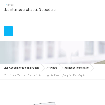
Email
clubinternacionalitzacio@cecot.org
Club Cecot Internacionalització
Activitats
Jornades i seminaris
23 de febrer- Webinar: Oportunitats de negoci a Polònia, Txèquia i Eslovàquia