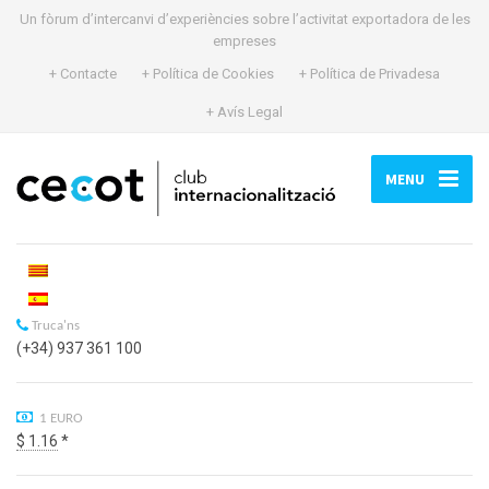
Un fòrum d’intercanvi d’experiències sobre l’activitat exportadora de les
empreses
+ Contacte
+ Política de Cookies
+ Política de Privadesa
+ Avís Legal
MENU
Truca'ns
(+34) 937 361 100
1 EURO
$ 1.16
*