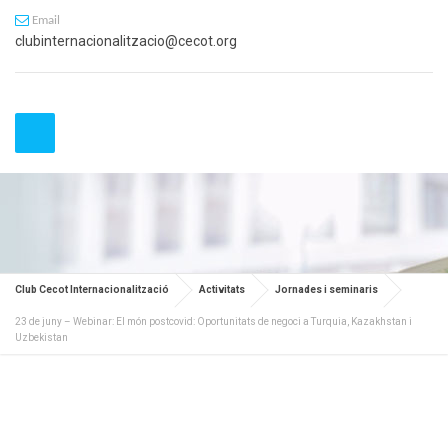
Email
clubinternacionalitzacio@cecot.org
Club Cecot Internacionalització
Activitats
Jornades i seminaris
23 de juny – Webinar: El món postcovid: Oportunitats de negoci a Turquia, Kazakhstan i
Uzbekistan