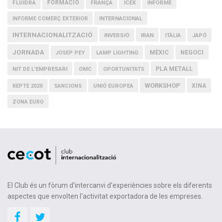
FLUIDRA
FORMACIÓ
FRANÇA
ICEX
INFORME
INFORME COMERÇ EXTERIOR
INTERNACIONAL
INTERNACIONALITZACIÓ
IRAN
INVERSIÓ
ITÀLIA
JAPÓ
JORNADA
MÈXIC
NEGOCI
JOSEP PEY
LAMP LIGHTING
PLA METALL
NIT DE L'EMPRESARI
OMC
OPORTUNITATS
WORKSHOP
XINA
REPTE 2020
SANCIONS
UNIÓ EUROPEA
ZONA EURO
El Club és un fòrum d'intercanvi d'experiències sobre els diferents
aspectes que envolten l'activitat exportadora de les empreses.