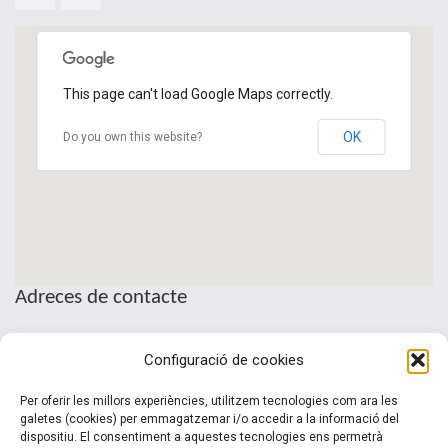
This page can't load Google Maps correctly.
OK
Do you own this website?
Adreces de contacte
Seu de la Patronal Cecot
Configuració de cookies
Sant Pau, 6
08221 Terrassa · Barcelona
Per oferir les millors experiències, utilitzem tecnologies com ara les
Telèfon: (+34) 937 361 100
galetes (cookies) per emmagatzemar i/o accedir a la informació del
dispositiu. El consentiment a aquestes tecnologies ens permetrà