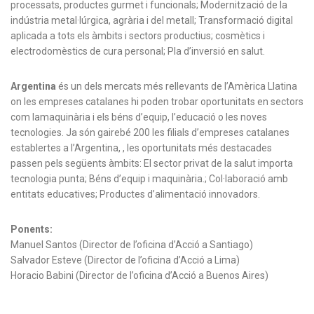
processats, productes gurmet i funcionals; Modernització de la
indústria metal·lúrgica, agrària i del metall; Transformació digital
aplicada a tots els àmbits i sectors productius; cosmètics i
electrodomèstics de cura personal; Pla d’inversió en salut.
Argentina
és un dels mercats més rellevants de l’Amèrica Llatina
on les empreses catalanes hi poden trobar oportunitats en sectors
com lamaquinària i els béns d’equip, l’educació o les noves
tecnologies. Ja són gairebé 200 les filials d’empreses catalanes
establertes a l’Argentina, , les oportunitats més destacades
passen pels següents àmbits: El sector privat de la salut importa
tecnologia punta; Béns d’equip i maquinària.; Col·laboració amb
entitats educatives; Productes d’alimentació innovadors.
Ponents:
Manuel Santos (Director de l’oficina d’Acció a Santiago)
Salvador Esteve (Director de l’oficina d’Acció a Lima)
Horacio Babini (Director de l’oficina d’Acció a Buenos Aires)