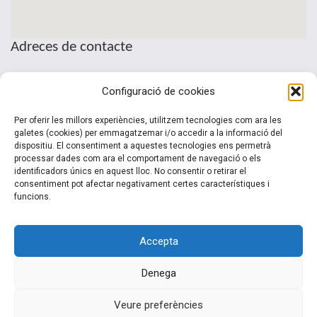
Adreces de contacte
Seu de la Patronal Cecot
Configuració de cookies
Sant Pau, 6
08221 Terrassa · Barcelona
Per oferir les millors experiències, utilitzem tecnologies com ara les
Telèfon: (+34) 937 361 100
galetes (cookies) per emmagatzemar i/o accedir a la informació del
dispositiu. El consentiment a aquestes tecnologies ens permetrà
clubinternacionalitzacio@cecot.org.
processar dades com ara el comportament de navegació o els
identificadors únics en aquest lloc. No consentir o retirar el
consentiment pot afectar negativament certes característiques i
funcions.
Accepta
Denega
© 2015-2022 Club Cecot Internacionalització. Un desarrollo de
Veure preferències