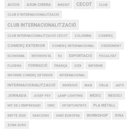
CECOT
ACCIO
ASUN CIRERA
BREXIT
CLUB
CLUB D'INTERNACIONALITZACIÓ
CLUB INTERNACIONALITZACIÓ
COMERÇ
CLUB INTERNACIONALITZACIÓ CECOT
COLOMBIA
COMERÇ EXTERIOR
COMERÇ INTERNACIONAL
CREIXEMENT
EXPORTACIÓ
ECONOMIA
ENTREVISTA
EU
FISCALITAT
FLUIDRA
FORMACIÓ
FRANÇA
ICEX
INFORME
INFORME COMERÇ EXTERIOR
INTERNACIONAL
INTERNACIONALITZACIÓ
IRAN
INVERSIÓ
ITÀLIA
JAPÓ
JORNADA
MÈXIC
NEGOCI
JOSEP PEY
LAMP LIGHTING
PLA METALL
NIT DE L'EMPRESARI
OMC
OPORTUNITATS
WORKSHOP
XINA
REPTE 2020
SANCIONS
UNIÓ EUROPEA
ZONA EURO