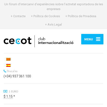
Un fòrum d’intercanvi d’experiències sobre l’activitat exportadora de les
empreses
+ Contacte
+ Política de Cookies
+ Política de Privadesa
+ Avís Legal
MENU
Truca'ns
(+34) 937 361 100
1 EURO
$ 1.15
*