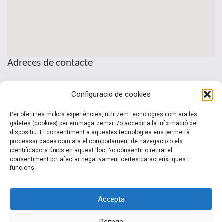
Adreces de contacte
Seu de la Patronal Cecot
Configuració de cookies
Sant Pau, 6
08221 Terrassa · Barcelona
Per oferir les millors experiències, utilitzem tecnologies com ara les
Telèfon: (+34) 937 361 100
galetes (cookies) per emmagatzemar i/o accedir a la informació del
dispositiu. El consentiment a aquestes tecnologies ens permetrà
clubinternacionalitzacio@cecot.org.
processar dades com ara el comportament de navegació o els
identificadors únics en aquest lloc. No consentir o retirar el
consentiment pot afectar negativament certes característiques i
funcions.
Accepta
Denega