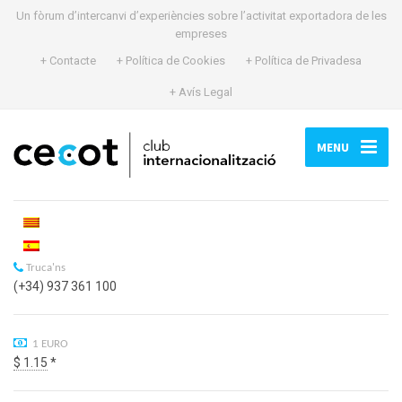
Un fòrum d’intercanvi d’experiències sobre l’activitat exportadora de les
empreses
+ Contacte
+ Política de Cookies
+ Política de Privadesa
+ Avís Legal
MENU
Truca'ns
(+34) 937 361 100
1 EURO
$ 1.15
*