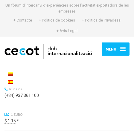
Un fòrum d’intercanvi d’experiències sobre l’activitat exportadora de les
empreses
+ Contacte
+ Política de Cookies
+ Política de Privadesa
+ Avís Legal
MENU
Truca'ns
(+34) 937 361 100
1 EURO
$ 1.15
*