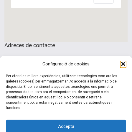
Adreces de contacte
Seu de la Patronal Cecot
Configuració de cookies
Sant Pau, 6
08221 Terrassa · Barcelona
Per oferir les millors experiències, utilitzem tecnologies com ara les
Telèfon: (+34) 937 361 100
galetes (cookies) per emmagatzemar i/o accedir a la informació del
dispositiu. El consentiment a aquestes tecnologies ens permetrà
clubinternacionalitzacio@cecot.org.
processar dades com ara el comportament de navegació o els
identificadors únics en aquest lloc. No consentir o retirar el
consentiment pot afectar negativament certes característiques i
funcions.
Accepta