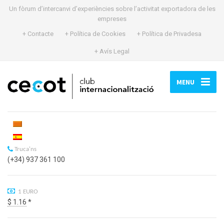
Un fòrum d’intercanvi d’experiències sobre l’activitat exportadora de les
empreses
+ Contacte
+ Política de Cookies
+ Política de Privadesa
+ Avís Legal
MENU
Truca'ns
(+34) 937 361 100
1 EURO
$ 1.16
*