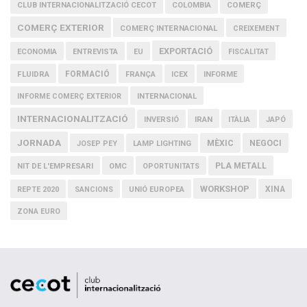
COMERÇ
CLUB INTERNACIONALITZACIÓ CECOT
COLOMBIA
COMERÇ EXTERIOR
COMERÇ INTERNACIONAL
CREIXEMENT
EXPORTACIÓ
ECONOMIA
ENTREVISTA
EU
FISCALITAT
FLUIDRA
FORMACIÓ
FRANÇA
ICEX
INFORME
INFORME COMERÇ EXTERIOR
INTERNACIONAL
INTERNACIONALITZACIÓ
IRAN
INVERSIÓ
ITÀLIA
JAPÓ
JORNADA
MÈXIC
NEGOCI
JOSEP PEY
LAMP LIGHTING
PLA METALL
NIT DE L'EMPRESARI
OMC
OPORTUNITATS
WORKSHOP
XINA
REPTE 2020
SANCIONS
UNIÓ EUROPEA
ZONA EURO