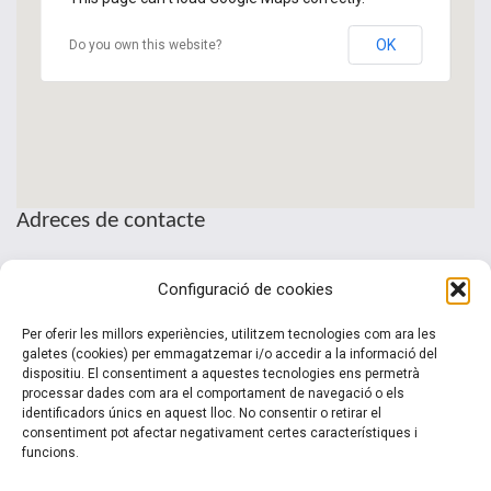
OK
Do you own this website?
Adreces de contacte
Seu de la Patronal Cecot
Configuració de cookies
Sant Pau, 6
08221 Terrassa · Barcelona
Per oferir les millors experiències, utilitzem tecnologies com ara les
Telèfon: (+34) 937 361 100
galetes (cookies) per emmagatzemar i/o accedir a la informació del
dispositiu. El consentiment a aquestes tecnologies ens permetrà
clubinternacionalitzacio@cecot.org.
processar dades com ara el comportament de navegació o els
identificadors únics en aquest lloc. No consentir o retirar el
consentiment pot afectar negativament certes característiques i
funcions.