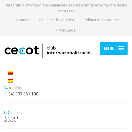
Un fòrum d’intercanvi d’experiències sobre l’activitat exportadora de les
empreses
+ Contacte
+ Política de Cookies
+ Política de Privadesa
+ Avís Legal
MENU
Truca'ns
(+34) 937 361 100
1 EURO
$ 1.15
*