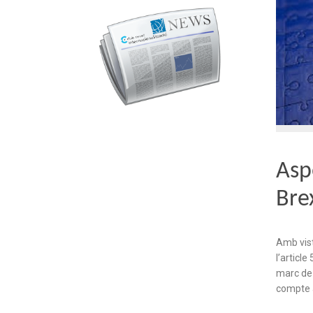
Asp
Bre
Amb vist
l’article
marc de
compte a