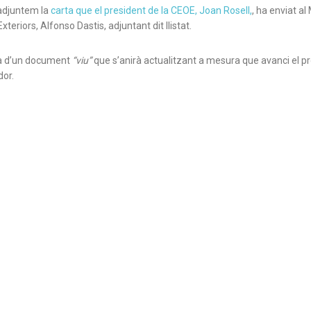
djuntem la
carta que el president de la CEOE, Joan Rosell,
, ha enviat al
xteriors, Alfonso Dastis, adjuntant dit llistat.
ta d’un document
“viu”
que s’anirà actualitzant a mesura que avanci el p
or.