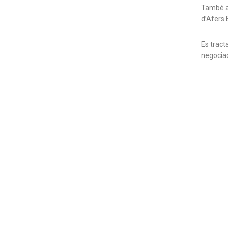
També a
d’Afers E
Es trac
negociad