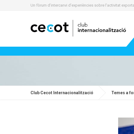
Un fòrum d’intercanvi d’experiències sobre l’activitat expo
Club Cecot Internacionalització
Temes a fo