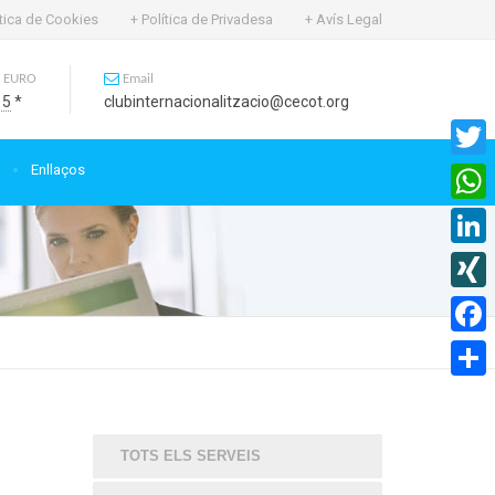
ítica de Cookies
+ Política de Privadesa
+ Avís Legal
 EURO
Email
15
*
clubinternacionalitzacio@cecot.org
Enllaços
Twitte
What
Linked
XING
Faceb
Compa
TOTS ELS SERVEIS