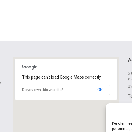
A
Se
This page can't load Google Maps correctly.
Sa
s
08
OK
Do you own this website?
Te
cl
Per oferir l
per emmagat