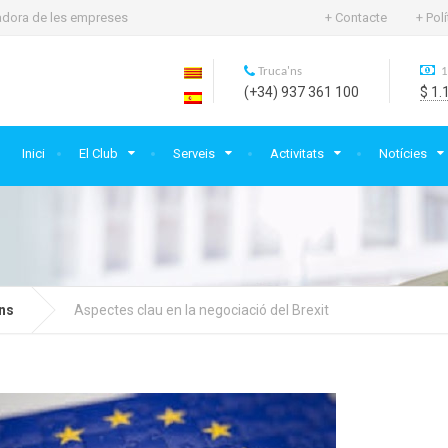
rtadora de les empreses
+ Contacte
+ Pol
Truca'ns
1
(+34) 937 361 100
$ 1.
Inici
El Club
Serveis
Activitats
Notícies
ns
Aspectes clau en la negociació del Brexit