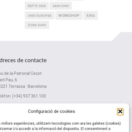
REPTE 2020
SANCIONS
WORKSHOP
XINA
UNIÓ EUROPEA
ZONA EURO
dreces de contacte
u de la Patronal Cecot
nt Pau, 6
221 Terrassa · Barcelona
lèfon: (+34) 937 361 100
ubinternacionalitzacio@cecot.org.
Configuració de cookies
es millors experiències, utilitzem tecnologies com ara les galetes (cookies)
zemar i/o accedir a la informació del dispositiu. El consentiment a