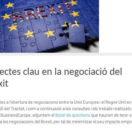
ectes clau en la negociació del
xit
es a l’obertura de negociacions entre la Unió Europea i el Regne Unit en 
 50 del Tractat, i com a continuació a les consultes i els treballs realitzats
 BusinessEurope, adjuntem el
llistat de qüestions
que haurien de tenir-s
 les negociacions del Brexit, per tal de minimitzar el seu impacte empre