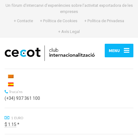
Un fòrum d’intercanvi d’experiències sobre l’activitat exportadora de les
empreses
+ Contacte
+ Política de Cookies
+ Política de Privadesa
+ Avís Legal
MENU
Truca'ns
(+34) 937 361 100
1 EURO
$ 1.15
*