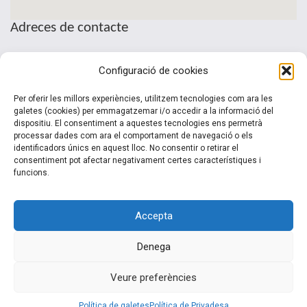
Adreces de contacte
Seu de la Patronal Cecot
Configuració de cookies
Sant Pau, 6
08221 Terrassa · Barcelona
Per oferir les millors experiències, utilitzem tecnologies com ara les
Telèfon: (+34) 937 361 100
galetes (cookies) per emmagatzemar i/o accedir a la informació del
dispositiu. El consentiment a aquestes tecnologies ens permetrà
clubinternacionalitzacio@cecot.org.
processar dades com ara el comportament de navegació o els
identificadors únics en aquest lloc. No consentir o retirar el
consentiment pot afectar negativament certes característiques i
funcions.
Accepta
Denega
© 2015-2022 Club Cecot Internacionalització. Un desarrollo de
Veure preferències
Siem 2.0
Política de galetes
Política de Privadesa