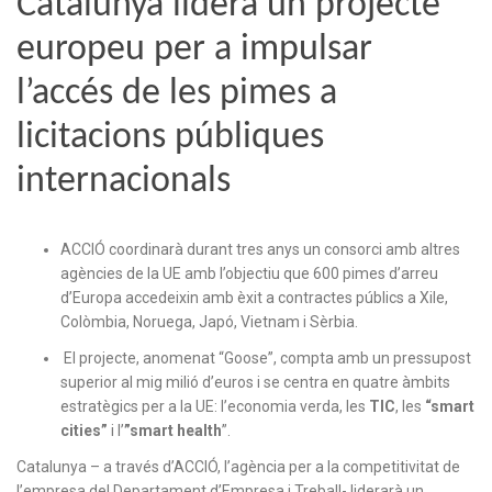
Catalunya lidera un projecte
europeu per a impulsar
l’accés de les pimes a
licitacions públiques
internacionals
ACCIÓ coordinarà durant tres anys un consorci amb altres
agències de la UE amb l’objectiu que 600 pimes d’arreu
d’Europa accedeixin amb èxit a contractes públics a Xile,
Colòmbia, Noruega, Japó, Vietnam i Sèrbia.
El projecte, anomenat “Goose”, compta amb un pressupost
superior al mig milió d’euros i se centra en quatre àmbits
estratègics per a la UE: l’economia verda, les
TIC
, les
“smart
cities”
i l’
”smart health
”.
Catalunya – a través d’ACCIÓ, l’agència per a la competitivitat de
l’empresa del Departament d’Empresa i Treball- liderarà un