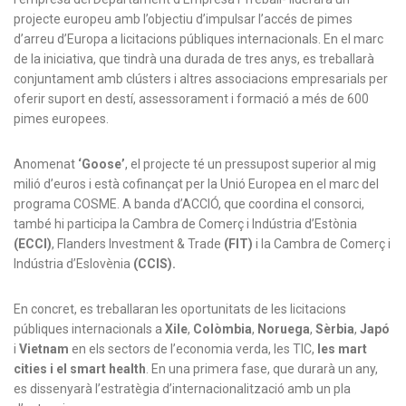
projecte europeu amb l’objectiu d’impulsar l’accés de pimes
d’arreu d’Europa a licitacions públiques internacionals. En el marc
de la iniciativa, que tindrà una durada de tres anys, es treballarà
conjuntament amb clústers i altres associacions empresarials per
oferir suport en destí, assessorament i formació a més de 600
pimes europees.
Anomenat
‘Goose’
, el projecte té un pressupost superior al mig
milió d’euros i està cofinançat per la Unió Europea en el marc del
programa COSME. A banda d’ACCIÓ, que coordina el consorci,
també hi participa la Cambra de Comerç i Indústria d’Estònia
(ECCI)
, Flanders Investment & Trade
(FIT)
i la Cambra de Comerç i
Indústria d’Eslovènia
(CCIS).
En concret, es treballaran les oportunitats de les licitacions
públiques internacionals a
Xile
,
Colòmbia
,
Noruega
,
Sèrbia
,
Japó
i
Vietnam
en els sectors de l’economia verda, les TIC,
les mart
cities i el smart health
. En una primera fase, que durarà un any,
es dissenyarà l’estratègia d’internacionalització amb un pla