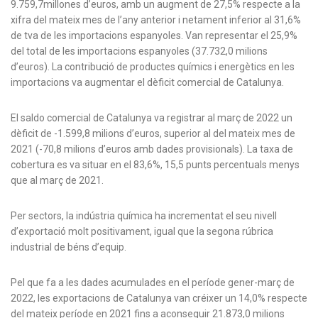
9.759,7millones d’euros, amb un augment de 27,5% respecte a la
xifra del mateix mes de l’any anterior i netament inferior al 31,6%
de tva de les importacions espanyoles. Van representar el 25,9%
del total de les importacions espanyoles (37.732,0 milions
d’euros). La contribució de productes químics i energètics en les
importacions va augmentar el dèficit comercial de Catalunya.
El saldo comercial de Catalunya va registrar al març de 2022 un
dèficit de -1.599,8 milions d’euros, superior al del mateix mes de
2021 (-70,8 milions d’euros amb dades provisionals). La taxa de
cobertura es va situar en el 83,6%, 15,5 punts percentuals menys
que al març de 2021.
Per sectors, la indústria química ha incrementat el seu nivell
d’exportació molt positivament, igual que la segona rúbrica
industrial de béns d’equip.
Pel que fa a les dades acumulades en el període gener-març de
2022, les exportacions de Catalunya van créixer un 14,0% respecte
del mateix període en 2021 fins a aconseguir 21.873,0 milions