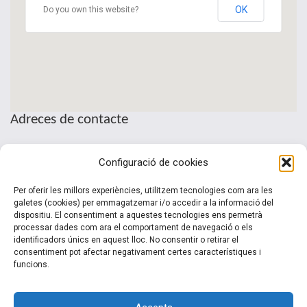
OK
Do you own this website?
Adreces de contacte
Seu de la Patronal Cecot
Configuració de cookies
Sant Pau, 6
08221 Terrassa · Barcelona
Per oferir les millors experiències, utilitzem tecnologies com ara les
Telèfon: (+34) 937 361 100
galetes (cookies) per emmagatzemar i/o accedir a la informació del
dispositiu. El consentiment a aquestes tecnologies ens permetrà
clubinternacionalitzacio@cecot.org.
processar dades com ara el comportament de navegació o els
identificadors únics en aquest lloc. No consentir o retirar el
consentiment pot afectar negativament certes característiques i
funcions.