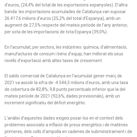
d’euros, (24,4% del total de les exportacions espanyoles). D’altra
banda les importacions acumulades de Catalunya van suposar
26.417,6 milions d’euros (25,2% del total d’Espanya), amb un
augment de 27,5% respecte del mateix període de l’any anterior,
per sota de les importacions de tota Espanya (39,0%).
En l’acumulat, per sectors, les indústries: química, d’alimentació,
manufactures de consum i béns d’equip, han millorat els seus
nivells d’exportació amb altes taxes de creixement.
El saldo comercial de Catalunya en l’acumulat gener-març de
2021 va assolir la xifra de -4.544,5 milions d’euros, amb una taxa
de cobertura de 82,8%, 9,8 punts percentuals inferior que la del
mateix període de 2021 (92,6%, dades provisionals), amb un
increment significatiu del dèficit energètic.
L’anàlisi d’aquestes dades exigeix posar-los en el context dels
problemes associats a inflació de preus energètics i de matèries
primeres, dels colls d’ampolla en cadenes de subministrament i de