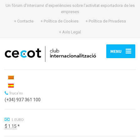
Un fòrum d’intercanvi d’experiències sobre l’activitat exportadora de les
empreses
+ Contacte
+ Política de Cookies
+ Política de Privadesa
+ Avís Legal
MENU
Truca'ns
(+34) 937 361 100
1 EURO
$ 1.15
*