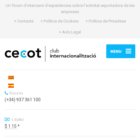
Un fòrum d’intercanvi d’experiències sobre l’activitat exportadora de les
empreses
+ Contacte
+ Política de Cookies
+ Política de Privadesa
+ Avís Legal
MENU
Truca'ns
(+34) 937 361 100
1 EURO
$ 1.15
*