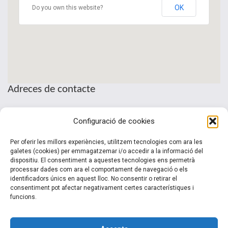
OK
Do you own this website?
Adreces de contacte
Seu de la Patronal Cecot
Configuració de cookies
Sant Pau, 6
08221 Terrassa · Barcelona
Per oferir les millors experiències, utilitzem tecnologies com ara les
Telèfon: (+34) 937 361 100
galetes (cookies) per emmagatzemar i/o accedir a la informació del
dispositiu. El consentiment a aquestes tecnologies ens permetrà
clubinternacionalitzacio@cecot.org.
processar dades com ara el comportament de navegació o els
identificadors únics en aquest lloc. No consentir o retirar el
consentiment pot afectar negativament certes característiques i
funcions.