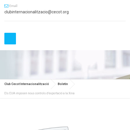
Email
clubinternacionalitzacio@cecot.org
Club Cecot Internacionalització
Boletin
Els EUA imposen nous controls d’exportació a la Xina