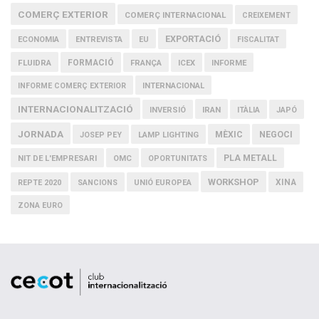
COMERÇ EXTERIOR
COMERÇ INTERNACIONAL
CREIXEMENT
EXPORTACIÓ
ECONOMIA
ENTREVISTA
EU
FISCALITAT
FLUIDRA
FORMACIÓ
FRANÇA
ICEX
INFORME
INFORME COMERÇ EXTERIOR
INTERNACIONAL
INTERNACIONALITZACIÓ
IRAN
INVERSIÓ
ITÀLIA
JAPÓ
JORNADA
MÈXIC
NEGOCI
JOSEP PEY
LAMP LIGHTING
PLA METALL
NIT DE L'EMPRESARI
OMC
OPORTUNITATS
WORKSHOP
XINA
REPTE 2020
SANCIONS
UNIÓ EUROPEA
ZONA EURO