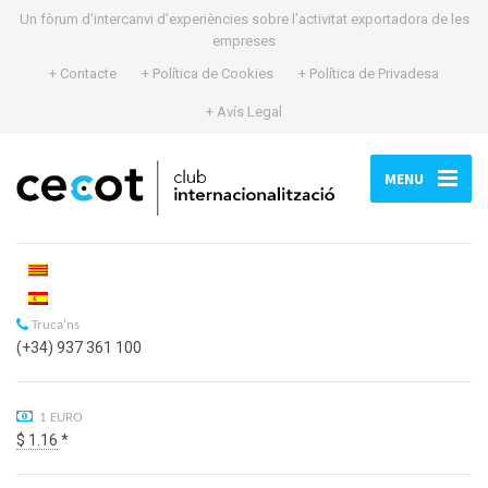
Un fòrum d’intercanvi d’experiències sobre l’activitat exportadora de les
empreses
+ Contacte
+ Política de Cookies
+ Política de Privadesa
+ Avís Legal
MENU
Truca'ns
(+34) 937 361 100
1 EURO
$ 1.16
*