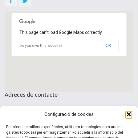
This page can't load Google Maps correctly.
OK
Do you own this website?
Adreces de contacte
Seu de la Patronal Cecot
Configuració de cookies
Sant Pau, 6
08221 Terrassa · Barcelona
Per oferir les millors experiències, utilitzem tecnologies com ara les
Telèfon: (+34) 937 361 100
galetes (cookies) per emmagatzemar i/o accedir a la informació del