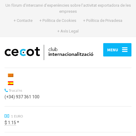
Un fòrum d’intercanvi d’experiències sobre l’activitat exportadora de les
empreses
+ Contacte
+ Política de Cookies
+ Política de Privadesa
+ Avís Legal
MENU
Truca'ns
(+34) 937 361 100
1 EURO
$ 1.15
*