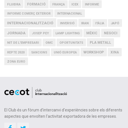
FLUIDRA
FORMACIÓ
FRANÇA
ICEX
INFORME
INFORME COMERÇ EXTERIOR
INTERNACIONAL
INTERNACIONALITZACIÓ
IRAN
INVERSIÓ
ITÀLIA
JAPÓ
JORNADA
MÈXIC
NEGOCI
JOSEP PEY
LAMP LIGHTING
PLA METALL
NIT DE L'EMPRESARI
OMC
OPORTUNITATS
WORKSHOP
XINA
REPTE 2020
SANCIONS
UNIÓ EUROPEA
ZONA EURO
El Club és un fòrum d'intercanvi d'experiències sobre els diferents
aspectes que envolten l'activitat exportadora de les empreses.