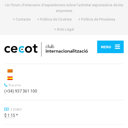
Un fòrum d’intercanvi d’experiències sobre l’activitat exportadora de les
empreses
+ Contacte
+ Política de Cookies
+ Política de Privadesa
+ Avís Legal
MENU
Truca'ns
(+34) 937 361 100
1 EURO
$ 1.15
*