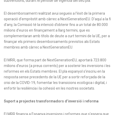
subvencions, durant el període de vigència del seu pla.
El desemborsament realitzat avui segueix a l’èxit de la primera
operació d’emprèstit amb càrrec a NextGenerationEU. D’aquí a la fi
d’any, la Comissió té la intenció d’obtenir fins a un total de 80.000
milions d’euros en finançament a llarg termini, que es
complementaran amb títols de deute a curt termini de la UE, per a
finançar els primers desemborsaments previstos als Estats
membres amb càrrec a NextGenerationEU.
El MRR, que forma part de NextGenerationEU, aportarà 723.800
milions d’euros (a preus corrents) per a sostenir les inversions i les
reformes en els Estats membres. El pla espanyol s’inscriu en la
resposta sense precedents de la UE per a sortir reforçada de la
crisi de la COVID-19, fomentar les transicions ecològica i digital, i
enfortir la resiliència i la cohesió en les nostres societats.
Suport a projectes transformadors d’inversió i reforma
El MRR finança a Espanya inversions i reformes que s’espera que