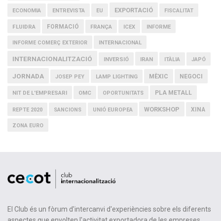
EXPORTACIÓ
ECONOMIA
ENTREVISTA
EU
FISCALITAT
FLUIDRA
FORMACIÓ
FRANÇA
ICEX
INFORME
INFORME COMERÇ EXTERIOR
INTERNACIONAL
INTERNACIONALITZACIÓ
IRAN
INVERSIÓ
ITÀLIA
JAPÓ
JORNADA
MÈXIC
NEGOCI
JOSEP PEY
LAMP LIGHTING
PLA METALL
NIT DE L'EMPRESARI
OMC
OPORTUNITATS
WORKSHOP
XINA
REPTE 2020
SANCIONS
UNIÓ EUROPEA
ZONA EURO
El Club és un fòrum d'intercanvi d'experiències sobre els diferents
aspectes que envolten l'activitat exportadora de les empreses.