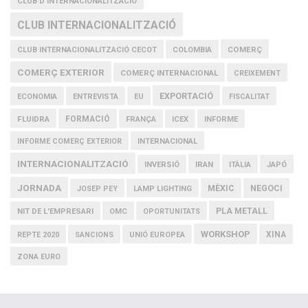
CLUB D'INTERNACIONALITZACIÓ
CLUB INTERNACIONALITZACIÓ
COMERÇ
CLUB INTERNACIONALITZACIÓ CECOT
COLOMBIA
COMERÇ EXTERIOR
COMERÇ INTERNACIONAL
CREIXEMENT
EXPORTACIÓ
ECONOMIA
ENTREVISTA
EU
FISCALITAT
FLUIDRA
FORMACIÓ
FRANÇA
ICEX
INFORME
INFORME COMERÇ EXTERIOR
INTERNACIONAL
INTERNACIONALITZACIÓ
IRAN
INVERSIÓ
ITÀLIA
JAPÓ
JORNADA
MÈXIC
NEGOCI
JOSEP PEY
LAMP LIGHTING
PLA METALL
NIT DE L'EMPRESARI
OMC
OPORTUNITATS
WORKSHOP
XINA
REPTE 2020
SANCIONS
UNIÓ EUROPEA
ZONA EURO