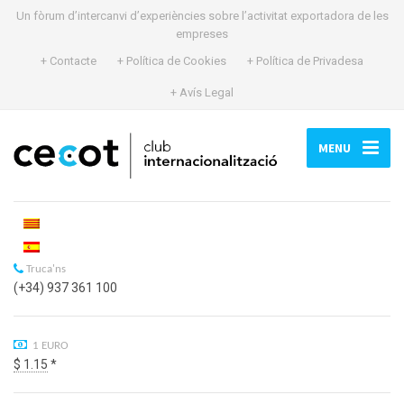
Un fòrum d’intercanvi d’experiències sobre l’activitat exportadora de les
empreses
+ Contacte
+ Política de Cookies
+ Política de Privadesa
+ Avís Legal
MENU
Truca'ns
(+34) 937 361 100
1 EURO
$ 1.15
*