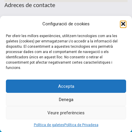
Adreces de contacte
Seu de la Patronal Cecot
Configuració de cookies
Sant Pau, 6
08221 Terrassa · Barcelona
Per oferir les millors experiències, utilitzem tecnologies com ara les
Telèfon: (+34) 937 361 100
galetes (cookies) per emmagatzemar i/o accedir a la informació del
dispositiu. El consentiment a aquestes tecnologies ens permetrà
clubinternacionalitzacio@cecot.org.
processar dades com ara el comportament de navegació o els
identificadors únics en aquest lloc. No consentir o retirar el
consentiment pot afectar negativament certes característiques i
funcions.
Accepta
Denega
© 2015-2022 Club Cecot Internacionalització. Un desarrollo de
Veure preferències
Siem 2.0
Política de galetes
Política de Privadesa
Inici
|
El Club
|
Serveis
|
Activitats
|
Noticies
|
Contacte