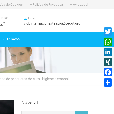
ítica de Cookies
+ Política de Privadesa
+ Avís Legal
 EURO
Email
15
*
clubinternacionalitzacio@cecot.org
Enllaços
Twitte
What
Linked
XING
sa de productes de cura i higiene personal
Faceb
Compa
Novetats
Cerca