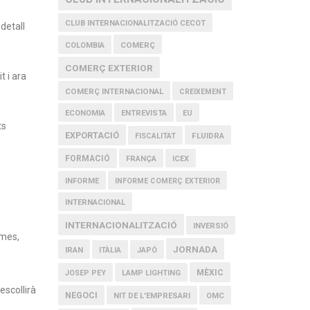
CLUB INTERNACIONALITZACIÓ CECOT
detall
COMERÇ
COLOMBIA
COMERÇ EXTERIOR
 i ara
COMERÇ INTERNACIONAL
CREIXEMENT
ECONOMIA
ENTREVISTA
EU
ts
EXPORTACIÓ
FLUIDRA
FISCALITAT
FORMACIÓ
FRANÇA
ICEX
INFORME
INFORME COMERÇ EXTERIOR
INTERNACIONAL
INTERNACIONALITZACIÓ
INVERSIÓ
emes,
JORNADA
IRAN
ITÀLIA
JAPÓ
MÈXIC
JOSEP PEY
LAMP LIGHTING
escollirà
NEGOCI
NIT DE L'EMPRESARI
OMC