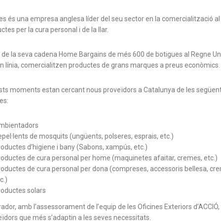
es és una empresa anglesa líder del seu sector en la comercialització al 
tes per la cura personal i de la llar.
 de la seva cadena Home Bargains de més 600 de botigues al Regne Unit
 línia, comercialitzen productes de grans marques a preus econòmics.
sts moments estan cercant nous proveïdors a Catalunya de les següen
es:
mbientadors
pel·lents de mosquits (ungüents, polseres, esprais, etc.)
oductes d’higiene i bany (Sabons, xampús, etc.)
oductes de cura personal per home (maquinetes afaitar, cremes, etc.)
oductes de cura personal per dona (compreses, accessoris bellesa, cr
c.)
oductes solars
ador, amb l’assessorament de l’equip de les Oficines Exteriors d’ACCIÓ, 
eïdors que més s’adaptin a les seves necessitats.