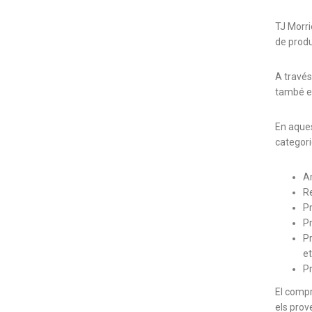
TJ Morri
de produc
A través
també en
En aque
categori
A
Re
Pr
Pr
Pr
et
Pr
El compr
els prov