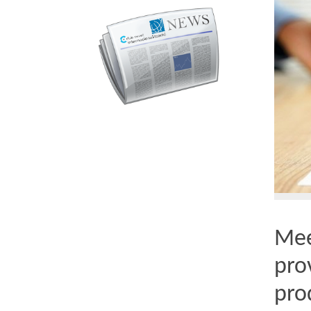
Mee
pro
pro