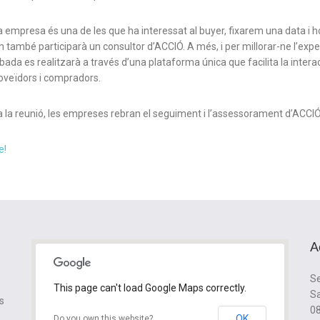
va empresa és una de les que ha interessat al buyer, fixarem una data i h
n també participarà un consultor d’ACCIÓ. A més, i per millorar-ne l’expe
bada es realitzarà a través d’una plataforma única que facilita la intera
oveïdors i compradors.
la reunió, les empreses rebran el seguiment i l’assessorament d’ACCIÓ
e!
A
Se
This page can't load Google Maps correctly.
Sa
s
08
OK
Do you own this website?