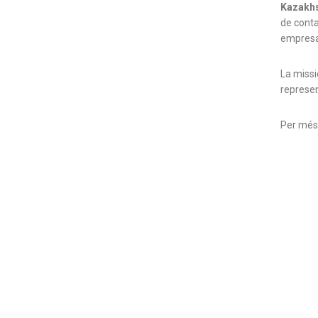
Kazakhst
de conta
empresa 
La missi
represent
Per més