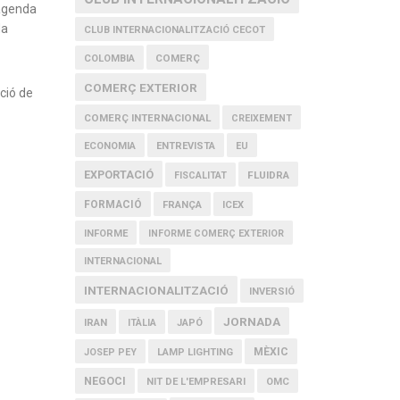
 agenda
da
CLUB INTERNACIONALITZACIÓ CECOT
COMERÇ
COLOMBIA
COMERÇ EXTERIOR
cció de
COMERÇ INTERNACIONAL
CREIXEMENT
ECONOMIA
ENTREVISTA
EU
EXPORTACIÓ
FLUIDRA
FISCALITAT
FORMACIÓ
FRANÇA
ICEX
INFORME
INFORME COMERÇ EXTERIOR
INTERNACIONAL
INTERNACIONALITZACIÓ
INVERSIÓ
JORNADA
IRAN
ITÀLIA
JAPÓ
MÈXIC
JOSEP PEY
LAMP LIGHTING
NEGOCI
NIT DE L'EMPRESARI
OMC