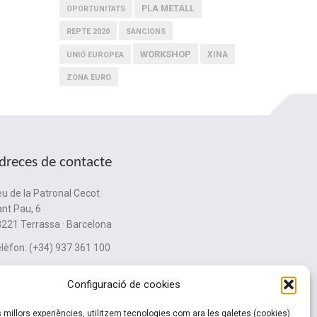
PLA METALL
OPORTUNITATS
REPTE 2020
SANCIONS
WORKSHOP
XINA
UNIÓ EUROPEA
ZONA EURO
dreces de contacte
u de la Patronal Cecot
nt Pau, 6
221 Terrassa · Barcelona
lèfon: (+34) 937 361 100
ubinternacionalitzacio@cecot.org.
Configuració de cookies
es millors experiències, utilitzem tecnologies com ara les galetes (cookies)