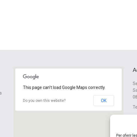
A
Se
This page can't load Google Maps correctly.
Sa
s
08
OK
Do you own this website?
Te
cl
Per oferir l