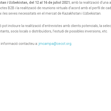
an i Uzbekistan, del 12 al 16 de juliol 2021
, amb la realització d’una
ctes B2B i la realització de reunions virtuals d’acord amb el perfil de ca
i les seves necessitats en el mercat de Kazakhstan i Uzbekistan.
ó pot incloure la realització d’entrevistes amb clients potencials, la sele
ants, socis locals o distribuïdors, l’estudi de possibles inversions, etc.
 informació contacteu a:
jmcampa@cecot.org.