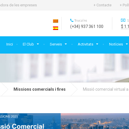
rtadora de les empreses
+ Contacte
+ Pol
Truca'ns
1
(+34) 937 361 100
$ 1.
Inici
El Club
Serveis
Activitats
Notícies
Missions comercials i fires
Missió comercial virtual 