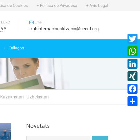
ítica de Cookies
+ Política de Privadesa
+ Avís Legal
 EURO
Email
15
*
clubinternacionalitzacio@cecot.org
Enllaços
Twitte
What
Linked
XING
a Kazakhstan i Uzbekistan
Faceb
Compa
Novetats
Cerca