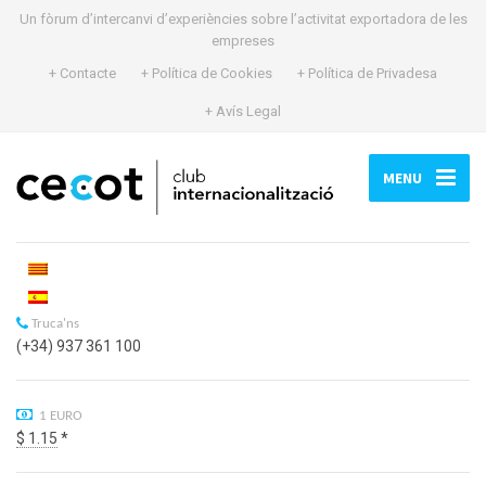
Un fòrum d’intercanvi d’experiències sobre l’activitat exportadora de les
empreses
+ Contacte
+ Política de Cookies
+ Política de Privadesa
+ Avís Legal
MENU
Truca'ns
(+34) 937 361 100
1 EURO
$ 1.15
*