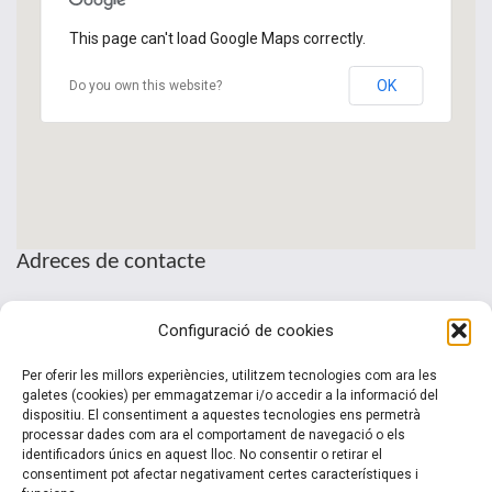
This page can't load Google Maps correctly.
OK
Do you own this website?
Adreces de contacte
Seu de la Patronal Cecot
Configuració de cookies
Sant Pau, 6
08221 Terrassa · Barcelona
Per oferir les millors experiències, utilitzem tecnologies com ara les
Telèfon: (+34) 937 361 100
galetes (cookies) per emmagatzemar i/o accedir a la informació del
dispositiu. El consentiment a aquestes tecnologies ens permetrà
clubinternacionalitzacio@cecot.org.
processar dades com ara el comportament de navegació o els
identificadors únics en aquest lloc. No consentir o retirar el
consentiment pot afectar negativament certes característiques i