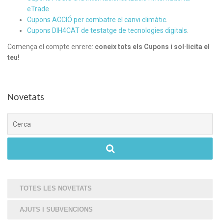
eTrade
.
Cupons ACCIÓ per combatre el canvi climàtic
.
Cupons DIH4CAT de testatge de tecnologies digitals
.
Comença el compte enrere:
coneix tots els Cupons i sol·licita el
teu!
Novetats
Cerca
TOTES LES NOVETATS
AJUTS I SUBVENCIONS