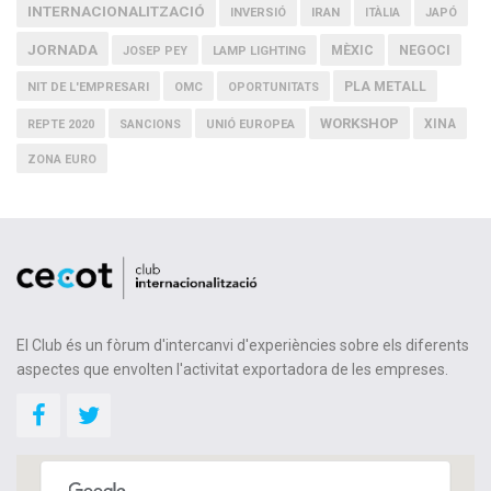
INTERNACIONALITZACIÓ
IRAN
INVERSIÓ
ITÀLIA
JAPÓ
JORNADA
MÈXIC
NEGOCI
JOSEP PEY
LAMP LIGHTING
PLA METALL
NIT DE L'EMPRESARI
OMC
OPORTUNITATS
WORKSHOP
XINA
REPTE 2020
SANCIONS
UNIÓ EUROPEA
ZONA EURO
El Club és un fòrum d'intercanvi d'experiències sobre els diferents
aspectes que envolten l'activitat exportadora de les empreses.