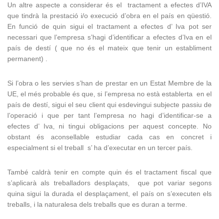
Un altre aspecte a considerar és el tractament a efectes d’IVA
que tindrà la prestació i/o execució d’obra en el país en qüestió.
En funció de quin sigui el tractament a efectes d’ Iva pot ser
necessari que l’empresa s’hagi d’identificar a efectes d’Iva en el
país de destí ( que no és el mateix que tenir un establiment
permanent) .
Si l’obra o les servies s’han de prestar en un Estat Membre de la
UE, el més probable és que, si l’empresa no està establerta en el
país de destí, sigui el seu client qui esdevingui subjecte passiu de
l’operació i que per tant l’empresa no hagi d’identificar-se a
efectes d’ Iva, ni tingui obligacions per aquest concepte. No
obstant és aconsellable estudiar cada cas en concret i
especialment si el treball s’ ha d’executar en un tercer país.
També caldrà tenir en compte quin és el tractament fiscal que
s’aplicarà als treballadors desplaçats, que pot variar segons
quina sigui la durada el desplaçament, el país on s’executen els
treballs, i la naturalesa dels treballs que es duran a terme.