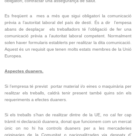
obligatori, contractar una assegurança de salut.
Es freqüent a mes a més que sigui obligatori la comunicació
prèvia a l’autoritat laboral del país de destí. És a dir l’empesa
abans de desplaçar els treballadors té l’obligació de fer una
comunicació prèvia a l’autoritat laboral competent. Normalment
solen haver formularis establerts per realitzar la dita comunicació.
Aquest és un requisit que tenen molts estats membres de la Unió
Europea.
Aspectes duaners.
Si l’empresa té previst portar material i/o eines o maquinària per
realitzar els treballs, caldrà tenir present també quins són els
requeriments a efectes duaners.
Si els treballs s’han de realitzar dintre de la UE, no cal fer cap
tràmit ni declaració duanera, donat que funcionem com un mercat
únic on no hi ha controls duaners per a les mercaderies
originaries de la Comunitat o nacionalitzades via despatx d’