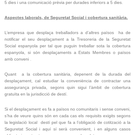
5 dies i una comunicació prèvia per durades inferiors a 5 dies.
Aspectes laborals, de Seguretat Social i cobertura sanitària.
L’empresa que desplaça treballadors a d’altres països ha de
notificar el seu desplaçament a la Tresoreria de la Seguretat
Social espanyola per tal que puguin treballar sota la cobertura
espanyola, si són desplaçaments a Estats Membres o països
amb conveni .
Quant a la cobertura sanitària, depenent de la durada del
desplaçament, cal estudiar la conveniència de contractar una
assegurança privada, segons quin sigui l’àmbit de cobertura
gratuïta en la jurisdicció de destí.
Si el desplaçament es fa a països no comunitaris i sense conveni,
s’ha de veure quins són en cada cas els requisits exigits segons
la legislació local destí pel que fa a l’obligació de cotització a la
Seguretat Social i aquí sí serà convenient, i en alguns casos