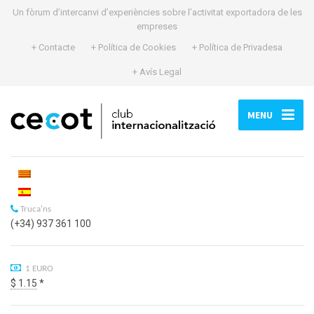
Un fòrum d’intercanvi d’experiències sobre l’activitat exportadora de les
empreses
+ Contacte
+ Política de Cookies
+ Política de Privadesa
+ Avís Legal
MENU
Truca'ns
(+34) 937 361 100
1 EURO
$ 1.15
*