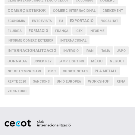
COMERÇ
CLUB INTERNACIONALITZACIÓ CECOT
COLOMBIA
COMERÇ EXTERIOR
COMERÇ INTERNACIONAL
CREIXEMENT
EXPORTACIÓ
ECONOMIA
ENTREVISTA
EU
FISCALITAT
FLUIDRA
FORMACIÓ
FRANÇA
ICEX
INFORME
INFORME COMERÇ EXTERIOR
INTERNACIONAL
INTERNACIONALITZACIÓ
IRAN
INVERSIÓ
ITÀLIA
JAPÓ
JORNADA
MÈXIC
NEGOCI
JOSEP PEY
LAMP LIGHTING
PLA METALL
NIT DE L'EMPRESARI
OMC
OPORTUNITATS
WORKSHOP
XINA
REPTE 2020
SANCIONS
UNIÓ EUROPEA
ZONA EURO