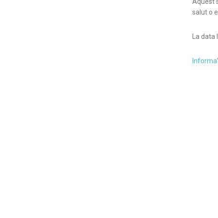
Aquest s
salut o 
La data l
Informa’