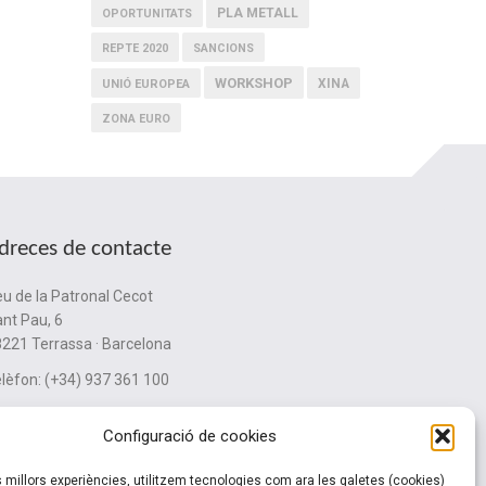
PLA METALL
OPORTUNITATS
REPTE 2020
SANCIONS
WORKSHOP
XINA
UNIÓ EUROPEA
ZONA EURO
dreces de contacte
u de la Patronal Cecot
nt Pau, 6
221 Terrassa · Barcelona
lèfon: (+34) 937 361 100
ubinternacionalitzacio@cecot.org.
Configuració de cookies
es millors experiències, utilitzem tecnologies com ara les galetes (cookies)