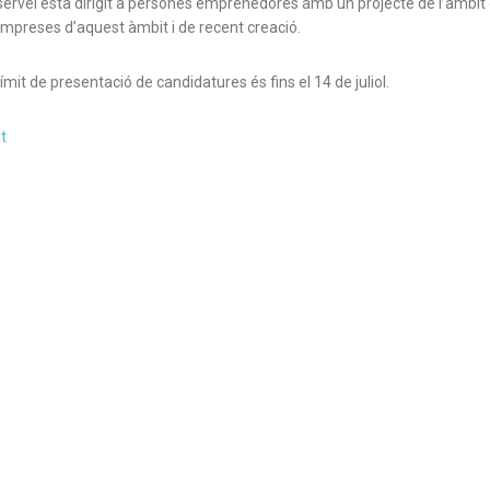
ervei està dirigit a persones emprenedores amb un projecte de l’àmbit 
empreses d’aquest àmbit i de recent creació.
ímit de presentació de candidatures és fins el 14 de juliol.
t