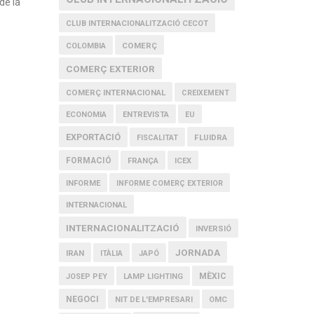
de la
CLUB INTERNACIONALITZACIÓ CECOT
COMERÇ
COLOMBIA
COMERÇ EXTERIOR
COMERÇ INTERNACIONAL
CREIXEMENT
ECONOMIA
ENTREVISTA
EU
EXPORTACIÓ
FLUIDRA
FISCALITAT
FORMACIÓ
FRANÇA
ICEX
INFORME
INFORME COMERÇ EXTERIOR
INTERNACIONAL
INTERNACIONALITZACIÓ
INVERSIÓ
JORNADA
IRAN
ITÀLIA
JAPÓ
MÈXIC
JOSEP PEY
LAMP LIGHTING
NEGOCI
NIT DE L'EMPRESARI
OMC