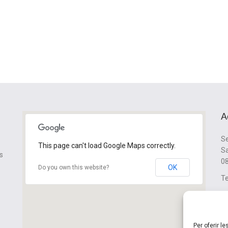
A
Se
This page can't load Google Maps correctly.
Sa
s
08
OK
Do you own this website?
Te
cl
Per oferir l