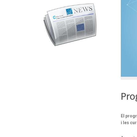
Pro
El prog
i les cu