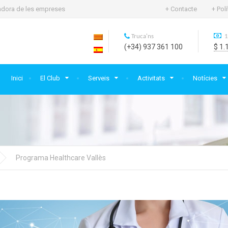
rtadora de les empreses
+ Contacte
+ Pol
Truca'ns
1
(+34) 937 361 100
$ 1.
Inici
El Club
Serveis
Activitats
Notícies
Programa Healthcare Vallès