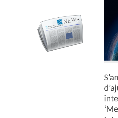
S’a
d’aj
int
‘Me