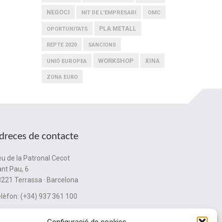
NEGOCI
NIT DE L'EMPRESARI
OMC
PLA METALL
OPORTUNITATS
REPTE 2020
SANCIONS
WORKSHOP
XINA
UNIÓ EUROPEA
ZONA EURO
dreces de contacte
u de la Patronal Cecot
nt Pau, 6
221 Terrassa · Barcelona
lèfon: (+34) 937 361 100
ubinternacionalitzacio@cecot.org.