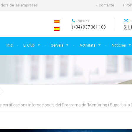
rtadora de les empreses
+ Contacte
+ Pol
Truca'ns
1
(+34) 937 361 100
$ 1.
Inici
El Club
Serveis
Activitats
Notícies
ir certificacions internacionals del Programa de ‘Mentoring i Suport a la 