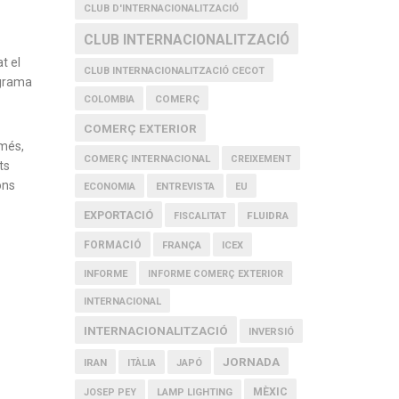
CLUB D'INTERNACIONALITZACIÓ
CLUB INTERNACIONALITZACIÓ
t el
CLUB INTERNACIONALITZACIÓ CECOT
ograma
COMERÇ
COLOMBIA
COMERÇ EXTERIOR
 més,
COMERÇ INTERNACIONAL
CREIXEMENT
ts
ons
ECONOMIA
ENTREVISTA
EU
EXPORTACIÓ
FLUIDRA
FISCALITAT
FORMACIÓ
FRANÇA
ICEX
INFORME
INFORME COMERÇ EXTERIOR
INTERNACIONAL
INTERNACIONALITZACIÓ
INVERSIÓ
JORNADA
IRAN
ITÀLIA
JAPÓ
MÈXIC
JOSEP PEY
LAMP LIGHTING