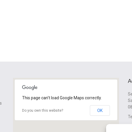
A
Se
This page can't load Google Maps correctly.
Sa
s
08
OK
Do you own this website?
Te
cl