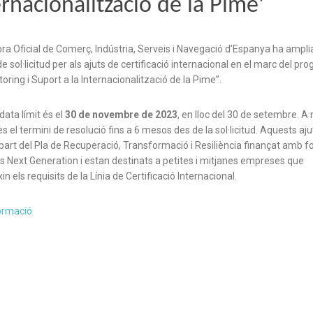
ernacionalització de la Pime’
a Oficial de Comerç, Indústria, Serveis i Navegació d’Espanya ha amplia
de sol·licitud per als ajuts de certificació internacional en el marc del pr
oring i Suport a la Internacionalització de la Pime”.
data límit és el
30 de novembre de 2023
, en lloc del 30 de setembre. A
ès el termini de resolució fins a 6 mesos des de la sol·licitud. Aquests aju
art del Pla de Recuperació, Transformació i Resiliència finançat amb f
 Next Generation i estan destinats a petites i mitjanes empreses que
n els requisits de la Línia de Certificació Internacional.
ormació