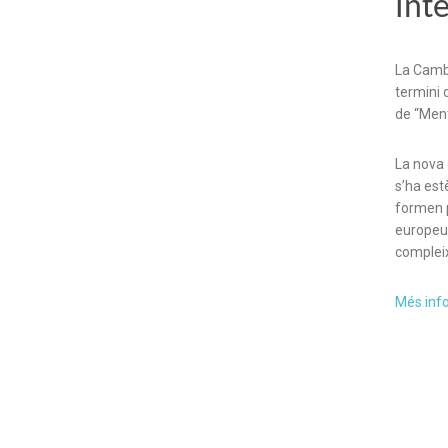
Int
La Cambr
termini 
de “Ment
La nova 
s’ha est
formen p
europeus
compleixi
Més inf