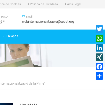
ítica de Cookies
+ Política de Privadesa
+ Avís Legal
 EURO
Email
16
*
clubinternacionalitzacio@cecot.org
Enllaços
Twitte
What
Linked
XING
Faceb
Internacionalització de la Pime’
Compa