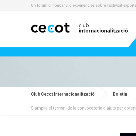
Un fòrum d’intercanvi d’experiències sobre l’activitat expo
Club Cecot Internacionalització
Boletin
S’amplia el termini de la convocatòria d’ajuts per obten