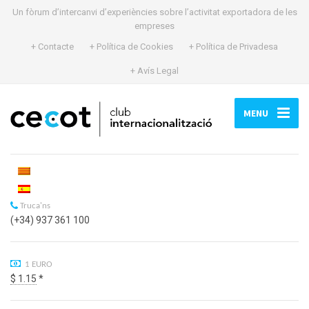
Un fòrum d’intercanvi d’experiències sobre l’activitat exportadora de les
empreses
+ Contacte
+ Política de Cookies
+ Política de Privadesa
+ Avís Legal
MENU
Truca'ns
(+34) 937 361 100
1 EURO
$ 1.15
*