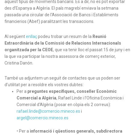
aquest tipus de moviments bancaris. És a dir, no es pot exportar
des d’Espanya a Algèria. El país magrebí enviava la setmana
passada una circular de l’Associació de Bancs i Establiments
financierios (Abef) paralitzant les transaccions.
Al següent
enllaç
podeu trobar un resum de la
Reunió
Extraordinària de la Comissió de Relacions Internacionals
organitzada per la CEOE
, que va tenir lloc el passat 15 de juny i en
la que va participar la nostra assessora de comerç exterior,
Cristina Danón.
També us adjuntem un seguit de contactes que us poden ser
d’utilitat per a resoldre els vostres dubtes:
Per a
preguntes específiques, conseller Econòmic
Comercial a Algèria
, Rafael Linde i l’Oficina Econòmica i
Comercial d’Algèria (posar en còpia els 2 correus):
rafael.linde@comercio.mineco.es
i
argel@comercio.mineco.es
• Per a
informació i qüestions generals, subdirectora