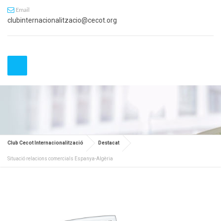
Email
clubinternacionalitzacio@cecot.org
Club Cecot Internacionalització
Destacat
Situació relacions comercials Espanya-Algèria