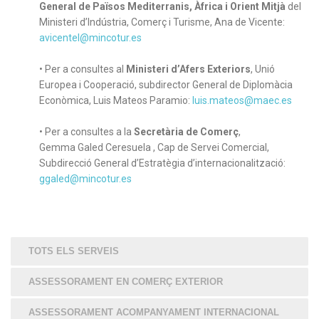
General de Països Mediterranis, Àfrica i Orient Mitjà
del
Ministeri d’Indústria, Comerç i Turisme, Ana de Vicente:
avicentel@mincotur.es
• Per a consultes al
Ministeri d’Afers Exteriors
, Unió
Europea i Cooperació, subdirector General de Diplomàcia
Econòmica, Luis Mateos Paramio:
luis.mateos@maec.es
• Per a consultes a la
Secretària de Comerç
,
Gemma Galed Ceresuela , Cap de Servei Comercial,
Subdirecció General d’Estratègia d’internacionalització:
ggaled@mincotur.es
TOTS ELS SERVEIS
ASSESSORAMENT EN COMERÇ EXTERIOR
ASSESSORAMENT ACOMPANYAMENT INTERNACIONAL