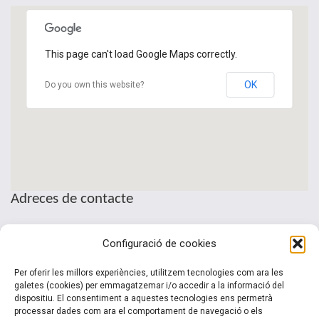
This page can't load Google Maps correctly.
OK
Do you own this website?
Adreces de contacte
Seu de la Patronal Cecot
Configuració de cookies
Sant Pau, 6
08221 Terrassa · Barcelona
Per oferir les millors experiències, utilitzem tecnologies com ara les
Telèfon: (+34) 937 361 100
galetes (cookies) per emmagatzemar i/o accedir a la informació del
dispositiu. El consentiment a aquestes tecnologies ens permetrà
clubinternacionalitzacio@cecot.org.
processar dades com ara el comportament de navegació o els