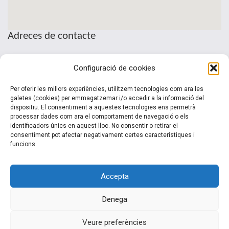
Adreces de contacte
Seu de la Patronal Cecot
Configuració de cookies
Sant Pau, 6
08221 Terrassa · Barcelona
Per oferir les millors experiències, utilitzem tecnologies com ara les
Telèfon: (+34) 937 361 100
galetes (cookies) per emmagatzemar i/o accedir a la informació del
dispositiu. El consentiment a aquestes tecnologies ens permetrà
clubinternacionalitzacio@cecot.org.
processar dades com ara el comportament de navegació o els
identificadors únics en aquest lloc. No consentir o retirar el
consentiment pot afectar negativament certes característiques i
funcions.
Accepta
Denega
© 2015-2022 Club Cecot Internacionalització. Un desarrollo de
Veure preferències