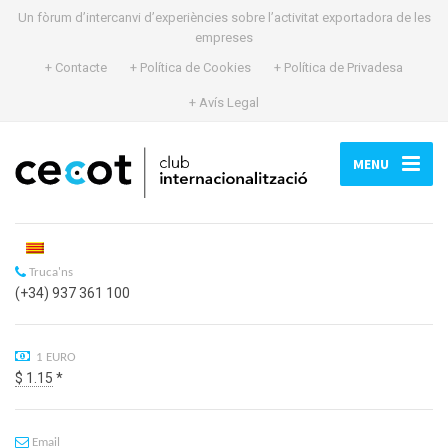
Un fòrum d’intercanvi d’experiències sobre l’activitat exportadora de les
empreses
+ Contacte
+ Política de Cookies
+ Política de Privadesa
+ Avís Legal
MENU
Truca'ns
(+34) 937 361 100
1 EURO
$ 1.15
*
Email