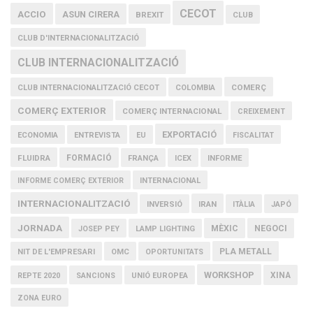
CECOT
ACCIO
ASUN CIRERA
BREXIT
CLUB
CLUB D'INTERNACIONALITZACIÓ
CLUB INTERNACIONALITZACIÓ
COMERÇ
CLUB INTERNACIONALITZACIÓ CECOT
COLOMBIA
COMERÇ EXTERIOR
COMERÇ INTERNACIONAL
CREIXEMENT
EXPORTACIÓ
ECONOMIA
ENTREVISTA
EU
FISCALITAT
FLUIDRA
FORMACIÓ
FRANÇA
ICEX
INFORME
INFORME COMERÇ EXTERIOR
INTERNACIONAL
INTERNACIONALITZACIÓ
IRAN
INVERSIÓ
ITÀLIA
JAPÓ
JORNADA
MÈXIC
NEGOCI
JOSEP PEY
LAMP LIGHTING
PLA METALL
NIT DE L'EMPRESARI
OMC
OPORTUNITATS
WORKSHOP
XINA
REPTE 2020
SANCIONS
UNIÓ EUROPEA
ZONA EURO