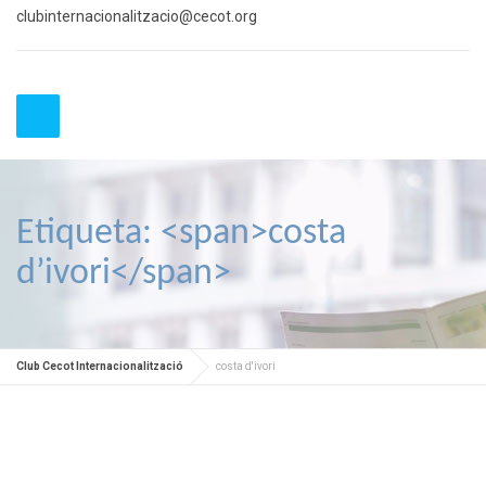
clubinternacionalitzacio@cecot.org
Etiqueta: <span>costa
d’ivori</span>
Club Cecot Internacionalització
costa d'ivori