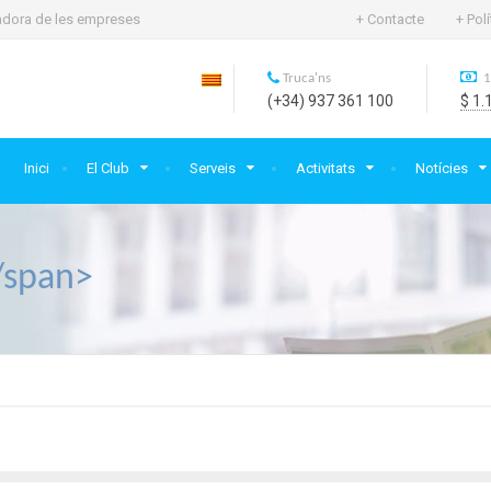
rtadora de les empreses
+ Contacte
+ Pol
Truca'ns
1
(+34) 937 361 100
$ 1.
Inici
El Club
Serveis
Activitats
Notícies
/span>