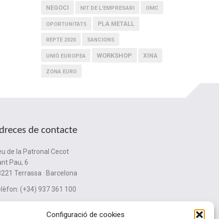
NEGOCI
NIT DE L'EMPRESARI
OMC
PLA METALL
OPORTUNITATS
REPTE 2020
SANCIONS
WORKSHOP
XINA
UNIÓ EUROPEA
ZONA EURO
dreces de contacte
u de la Patronal Cecot
nt Pau, 6
221 Terrassa · Barcelona
lèfon: (+34) 937 361 100
ubinternacionalitzacio@cecot.org.
Configuració de cookies