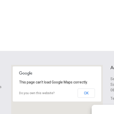
A
Se
This page can't load Google Maps correctly.
Sa
s
08
OK
Do you own this website?
Te
cl