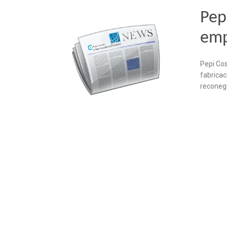
Pepi
emp
Pepi Cos
fabricac
reconegud