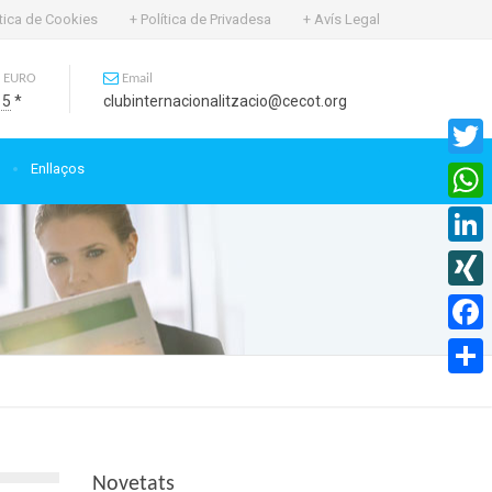
ítica de Cookies
+ Política de Privadesa
+ Avís Legal
 EURO
Email
15
*
clubinternacionalitzacio@cecot.org
Enllaços
Twitte
What
Linked
XING
Faceb
Compa
Novetats