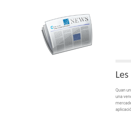
Les
Quan una
una vend
mercader
aplicaci