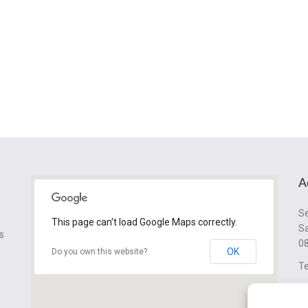
A
Se
This page can't load Google Maps correctly.
Sa
s
08
OK
Do you own this website?
Te
cl