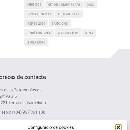
NEGOCI
NIT DE L'EMPRESARI
OMC
PLA METALL
OPORTUNITATS
REPTE 2020
SANCIONS
WORKSHOP
XINA
UNIÓ EUROPEA
ZONA EURO
dreces de contacte
u de la Patronal Cecot
nt Pau, 6
221 Terrassa · Barcelona
lèfon: (+34) 937 361 100
ubinternacionalitzacio@cecot.org.
Configuració de cookies