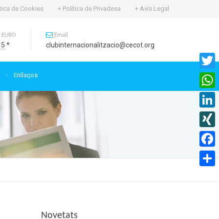
ítica de Cookies
+ Política de Privadesa
+ Avís Legal
 EURO
Email
15
*
clubinternacionalitzacio@cecot.org
Enllaços
Twitte
What
Linked
XING
Faceb
Compa
Novetats