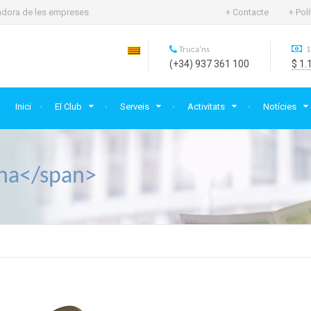
rtadora de les empreses
+ Contacte
+ Pol
Truca'ns
1
(+34) 937 361 100
$ 1.
Inici
El Club
Serveis
Activitats
Notícies
ena</span>