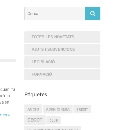
Cerca
TOTES LES NOVETATS
AJUTS I SUBVENCIONS
LEGISLACIÓ
FORMACIÓ
 quan fa
Etiquetes
arà la
Iva en
ACCIO
ASUN CIRERA
BREXIT
 més »
CECOT
CLUB