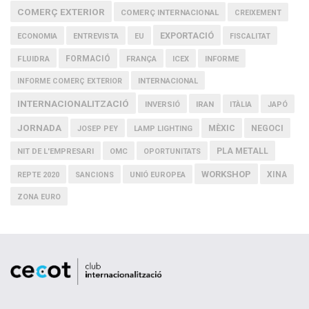
COMERÇ EXTERIOR
COMERÇ INTERNACIONAL
CREIXEMENT
EXPORTACIÓ
ECONOMIA
ENTREVISTA
EU
FISCALITAT
FLUIDRA
FORMACIÓ
FRANÇA
ICEX
INFORME
INFORME COMERÇ EXTERIOR
INTERNACIONAL
INTERNACIONALITZACIÓ
IRAN
INVERSIÓ
ITÀLIA
JAPÓ
JORNADA
MÈXIC
NEGOCI
JOSEP PEY
LAMP LIGHTING
PLA METALL
NIT DE L'EMPRESARI
OMC
OPORTUNITATS
WORKSHOP
XINA
REPTE 2020
SANCIONS
UNIÓ EUROPEA
ZONA EURO