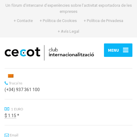
Un fòrum d’intercanvi d’experiències sobre l’activitat exportadora de les
empreses
+ Contacte
+ Política de Cookies
+ Política de Privadesa
+ Avís Legal
MENU
Truca'ns
(+34) 937 361 100
1 EURO
$ 1.15
*
Email